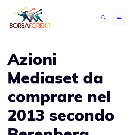
Vai
al
MENU
contenuto
Azioni
Mediaset da
comprare nel
2013 secondo
Berenberg