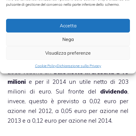
tale potenziale, fatta eccezione per Sky
pulsante di gestione del consenso nella parte inferiore dello schermo.
Deutschland che però proviene da una
posizione di perdita.
Accetta
Nega
In particolare, gli analisti di Berenberg si
aspettano per l’esercizio in corso una
Visualizza preferenze
perdita di 3 milioni di euro, mentre per il
Cookie Policy
Dichiarazione sulla Privacy
2013 vedono un
utile netto in crescita a 46
milioni
e per il 2014 un utile netto di 203
milioni di euro. Sul fronte del
dividendo
,
invece, questo è previsto a 0,02 euro per
azione nel 2012, a 0,05 euro per azione nel
2013 e a 0,12 euro per azione nel 2014.