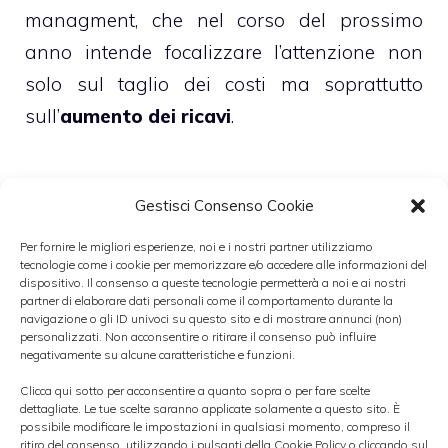
managment, che nel corso del prossimo
anno intende focalizzare l’attenzione non
solo sul taglio dei costi ma soprattutto
sull’
aumento dei ricavi
.
Gestisci Consenso Cookie
Tuttavia, a portare gli esperti a considerare
Mediaset una delle migliori idee di
Per fornire le migliori esperienze, noi e i nostri partner utilizziamo
tecnologie come i cookie per memorizzare e/o accedere alle informazioni del
investimento per il 2013 è soprattutto il
dispositivo. Il consenso a queste tecnologie permetterà a noi e ai nostri
forte potenziale di crescita degli utili
in
partner di elaborare dati personali come il comportamento durante la
navigazione o gli ID univoci su questo sito e di mostrare annunci (non)
seguito alla stabilizzazione dei ricavi. A loro
personalizzati. Non acconsentire o ritirare il consenso può influire
negativamente su alcune caratteristiche e funzioni.
avviso, infatti, non ci sono altre aziende
Clicca qui sotto per acconsentire a quanto sopra o per fare scelte
europee attive nel comparto dei media e
dettagliate. Le tue scelte saranno applicate solamente a questo sito. È
possibile modificare le impostazioni in qualsiasi momento, compreso il
sotto la loro copertura che presentano una
ritiro del consenso, utilizzando i pulsanti della Cookie Policy o cliccando sul