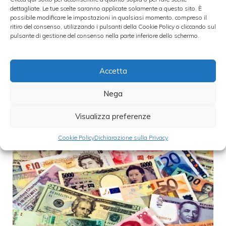
dettagliate. Le tue scelte saranno applicate solamente a questo sito. È
Categorie
possibile modificare le impostazioni in qualsiasi momento, compreso il
Forex
ritiro del consenso, utilizzando i pulsanti della Cookie Policy o cliccando sul
pulsante di gestione del consenso nella parte inferiore dello schermo.
Accetta
Su quali valute puntare nel secondo
Nega
semestre 2012
Visualizza preferenze
Cookie Policy
Dichiarazione sulla Privacy