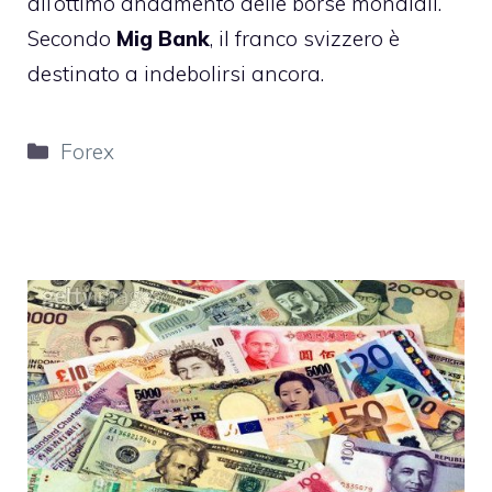
all’ottimo andamento delle borse mondiali.
Secondo
Mig Bank
, il franco svizzero è
destinato a indebolirsi ancora.
Categorie
Forex