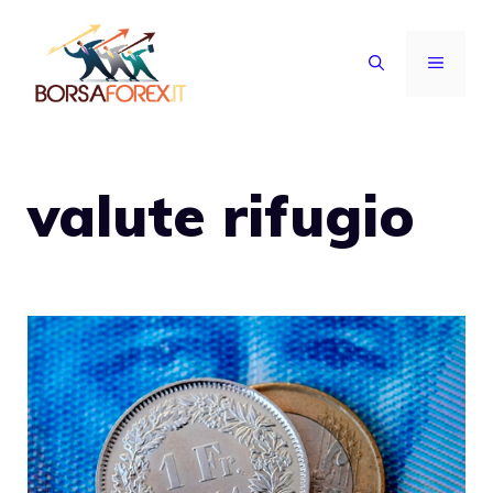
Vai
al
MENU
contenuto
valute rifugio