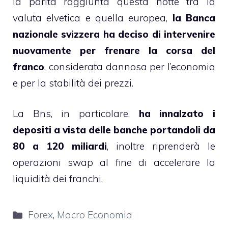
la parità raggiunta questa notte tra la
valuta elvetica e quella europea,
la Banca
nazionale svizzera ha deciso di intervenire
nuovamente per frenare la corsa del
franco
, considerata dannosa per l’economia
e per la stabilità dei prezzi.
La Bns, in particolare,
ha innalzato i
depositi a vista delle banche portandoli da
80 a 120 miliardi
, inoltre riprenderà le
operazioni swap al fine di accelerare la
liquidità dei franchi.
Categorie
Forex
,
Macro Economia