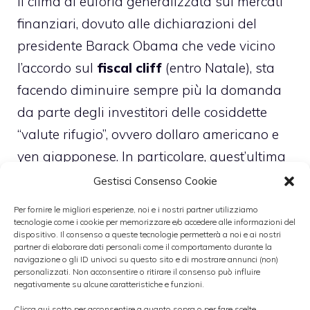
Il clima di euforia generalizzata sui mercati
finanziari, dovuto alle dichiarazioni del
presidente Barack Obama che vede vicino
l’accordo sul
fiscal cliff
(entro Natale), sta
facendo diminuire sempre più la domanda
da parte degli investitori delle cosiddette
“valute rifugio”, ovvero dollaro americano e
yen giapponese. In particolare, quest’ultima
sembra essere la valuta più venduta sui
Gestisci Consenso Cookie
mercati internazionali delle monete estere.
Per fornire le migliori esperienze, noi e i nostri partner utilizziamo
La
debolezza dello yen
spinge al rialzo la
tecnologie come i cookie per memorizzare e/o accedere alle informazioni del
dispositivo. Il consenso a queste tecnologie permetterà a noi e ai nostri
borsa di Tokyo, che ha chiuso la seduta con
partner di elaborare dati personali come il comportamento durante la
navigazione o gli ID univoci su questo sito e di mostrare annunci (non)
un guadagno di poco inferiore al mezzo
personalizzati. Non acconsentire o ritirare il consenso può influire
negativamente su alcune caratteristiche e funzioni.
punto percentuale a 9.946 punti.
Clicca qui sotto per acconsentire a quanto sopra o per fare scelte