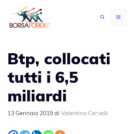
Vai
al
MENU
contenuto
Btp, collocati
tutti i 6,5
miliardi
13 Gennaio 2019
di
Valentina Cervelli