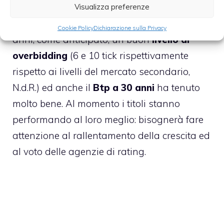
Tecnicamente parlando i Btp Italiani hanno
Visualizza preferenze
fatto registrare sulle scadenze a 3 e 7
Cookie Policy
Dichiarazione sulla Privacy
anni, come anticipato, un buon
livello di
overbidding
(6 e 10 tick rispettivamente
rispetto ai livelli del mercato secondario,
N.d.R.) ed anche il
Btp a 30 anni
ha tenuto
molto bene. Al momento i titoli stanno
performando al loro meglio: bisognerà fare
attenzione al rallentamento della crescita ed
al voto delle agenzie di rating.