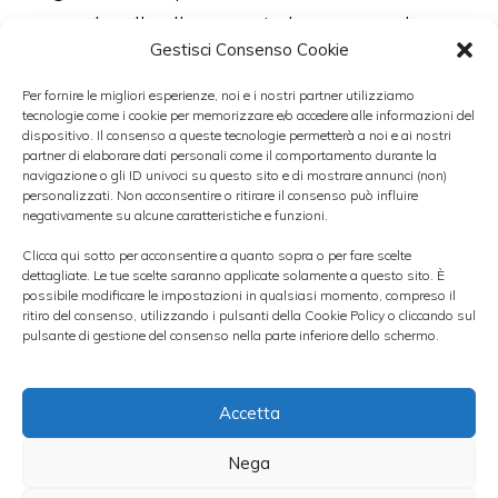
novembre. Il collocamento ha reso anche
Gestisci Consenso Cookie
possibile una lieve flessione dello spread.
Per fornire le migliori esperienze, noi e i nostri partner utilizziamo
tecnologie come i cookie per memorizzare e/o accedere alle informazioni del
Buona parte di ciò che è avvenuto è legato
dispositivo. Il consenso a queste tecnologie permetterà a noi e ai nostri
partner di elaborare dati personali come il comportamento durante la
proprio a quest’ultimo: dopo l’intesa trovata
navigazione o gli ID univoci su questo sito e di mostrare annunci (non)
sulla manovra economica il rapporto tra Btp
personalizzati. Non acconsentire o ritirare il consenso può influire
negativamente su alcune caratteristiche e funzioni.
e Bund è apparso quasi ogni giorno in
Clicca qui sotto per acconsentire a quanto sopra o per fare scelte
costante calo, dando una
sferzata di
dettagliate. Le tue scelte saranno applicate solamente a questo sito. È
possibile modificare le impostazioni in qualsiasi momento, compreso il
fiducia
nei confronti del nostro paese agli
ritiro del consenso, utilizzando i pulsanti della Cookie Policy o cliccando sul
pulsante di gestione del consenso nella parte inferiore dello schermo.
investitori ed il generale miglioramento dell’
opinione di mercato sull’Italia insieme alle
rassicurazioni della
Fed
sulle prossime
Accetta
mosse di politica monetaria negli Usa.
Nega