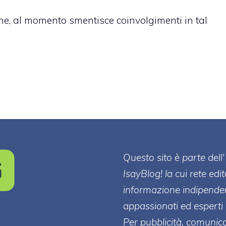
ione, al momento smentisce coinvolgimenti in tal
Questo sito è parte de
IsayBlog! la cui rete edi
informazione indipenden
appassionati ed esperti 
Per pubblicità, comunica