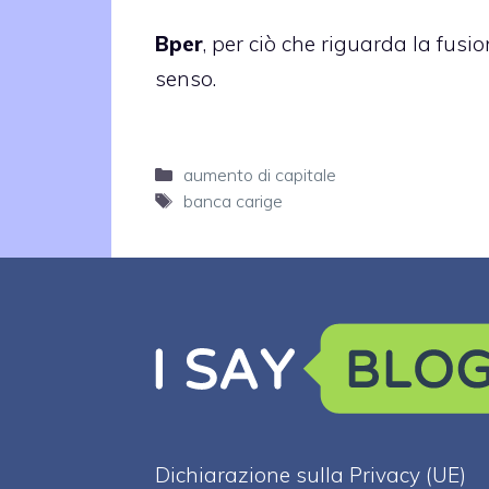
Bper
, per ciò che riguarda la fus
senso.
Categorie
aumento di capitale
Tag
banca carige
Dichiarazione sulla Privacy (UE)