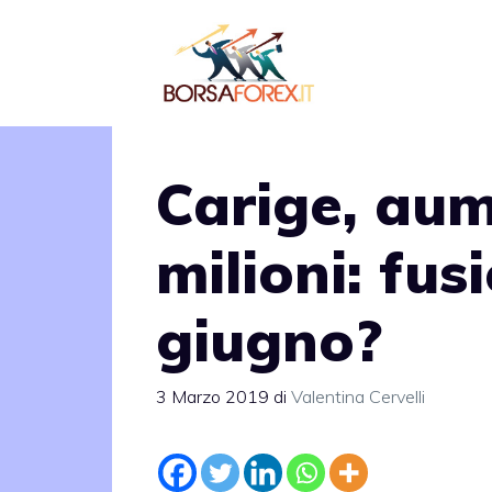
Vai
al
contenuto
Carige, au
milioni: fus
giugno?
3 Marzo 2019
di
Valentina Cervelli