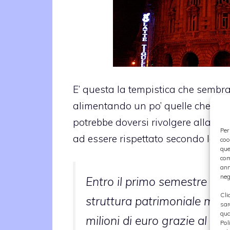
E’ questa la tempistica che sembra
alimentando un po’ quelle che sono
potrebbe doversi rivolgere alla
cap
Per
ad essere rispettato secondo le vie 
coo
que
com
ann
neg
Entro il primo semestre dell
Cli
struttura patrimoniale medi
sar
qua
milioni di euro grazie al qu
Pol