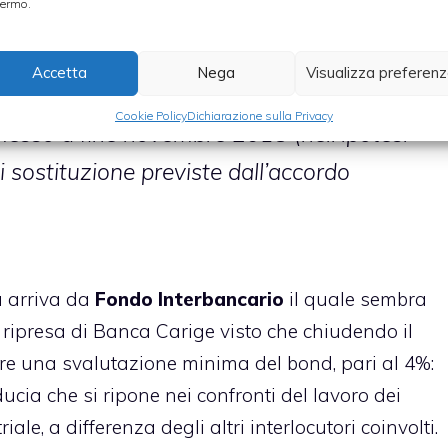
ermo.
ento dello stock di credito deteriorato fino
d un livello da best practice di sistema (e
Accetta
Nega
Visualizza preferen
oglio crediti lordo) e l’integrale rimborso
Cookie Policy
Dichiarazione sulla Privacy
messo a fine novembre 2018 (nell’ipotesi
di sostituzione previste dall’accordo
a arriva da
Fondo Interbancario
il quale sembra
i ripresa di Banca Carige visto che chiudendo il
rare una svalutazione minima del
bond
, pari al 4%:
ucia che si ripone nei confronti del lavoro dei
le, a differenza degli altri interlocutori coinvolti.