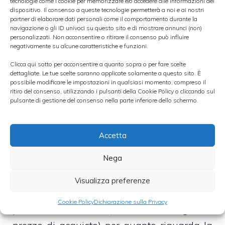
maniera inversamente proporzionale alla
tecnologie come i cookie per memorizzare e/o accedere alle informazioni del
dispositivo. Il consenso a queste tecnologie permetterà a noi e ai nostri
liquidità del titolo preso in esame. Dopo aver
partner di elaborare dati personali come il comportamento durante la
navigazione o gli ID univoci su questo sito e di mostrare annunci (non)
definito i due termini possiamo entrare un
personalizzati. Non acconsentire o ritirare il consenso può influire
negativamente su alcune caratteristiche e funzioni.
pò nello specifico descrivendo come è
Clicca qui sotto per acconsentire a quanto sopra o per fare scelte
strutturato tutto il sistema. Le due valute
dettagliate. Le tue scelte saranno applicate solamente a questo sito. È
(coppia) sono sempre seguite da due
possibile modificare le impostazioni in qualsiasi momento, compreso il
ritiro del consenso, utilizzando i pulsanti della Cookie Policy o cliccando sul
numeri che presentano questa particolarità:
pulsante di gestione del consenso nella parte inferiore dello schermo.
il primo ha un valore che è sempre inferiore
al secondo.
Accetta
Nega
Questi due numeri prendono il nome di Bid
(oppure Sell che significa prezzo di vendita),
Visualizza preferenze
rispettivamente per quanto riguarda la
Cookie Policy
Dichiarazione sulla Privacy
prima cifra; e Ask (o Offer che significa