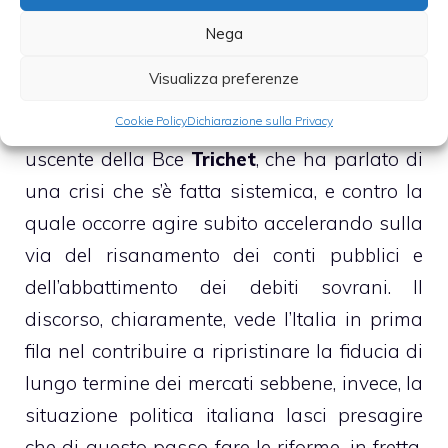
►
TIPI DI BROKER FOREX
Nega
Visualizza preferenze
Nel frattempo però non sono passate
Cookie Policy
Dichiarazione sulla Privacy
inosservate le dichiarazioni del Presidente
uscente della Bce
Trichet
, che ha parlato di
una crisi che s’è fatta sistemica, e contro la
quale occorre agire subito accelerando sulla
via del risanamento dei conti pubblici e
dell’abbattimento dei debiti sovrani. Il
discorso, chiaramente, vede l’Italia in prima
fila nel contribuire a ripristinare la fiducia di
lungo termine dei mercati sebbene, invece, la
situazione politica italiana lasci presagire
che di questo passo fare le riforme, in fretta,