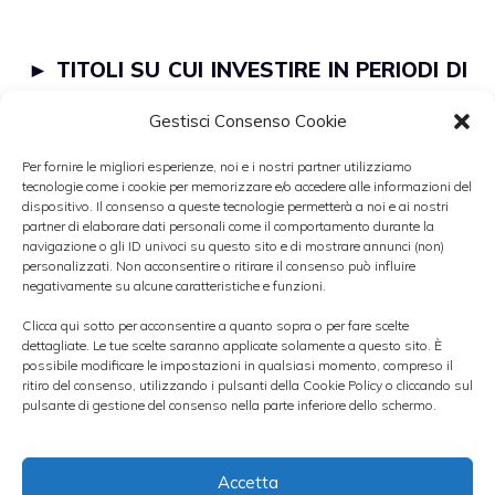
►
TITOLI SU CUI INVESTIRE IN PERIODI DI
DEBOLEZZA DELL’EURO
Gestisci Consenso Cookie
Per fornire le migliori esperienze, noi e i nostri partner utilizziamo
A pesare sull’allargamento del differenziale
tecnologie come i cookie per memorizzare e/o accedere alle informazioni del
dispositivo. Il consenso a queste tecnologie permetterà a noi e ai nostri
è la situazione di stallo a livello politico.
partner di elaborare dati personali come il comportamento durante la
Proprio oggi il Presidente del Consiglio,
navigazione o gli ID univoci su questo sito e di mostrare annunci (non)
personalizzati. Non acconsentire o ritirare il consenso può influire
Silvio Berlusconi
, ha parlato alla Camera in
negativamente su alcune caratteristiche e funzioni.
vista del voto di fiducia di domani. Il Premier,
Clicca qui sotto per acconsentire a quanto sopra o per fare scelte
dettagliate. Le tue scelte saranno applicate solamente a questo sito. È
in linea con le attese, ha ribadito che non
possibile modificare le impostazioni in qualsiasi momento, compreso il
esiste la possibilità che si possa formare un
ritiro del consenso, utilizzando i pulsanti della Cookie Policy o cliccando sul
pulsante di gestione del consenso nella parte inferiore dello schermo.
nuovo Governo che possa definirsi credibile
rispetto a quello attualmente in carica.
Accetta