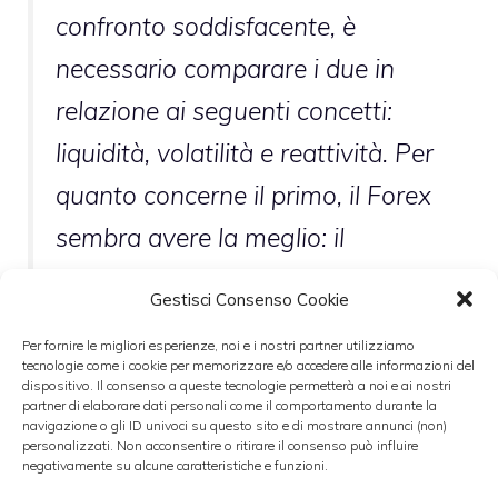
confronto soddisfacente, è
necessario comparare i due in
relazione ai seguenti concetti:
liquidità, volatilità e reattività. Per
quanto concerne il primo, il Forex
sembra avere la meglio: il
cosiddetto mercato valutario
Gestisci Consenso Cookie
procura un riciclo di soldi senza
Per fornire le migliori esperienze, noi e i nostri partner utilizziamo
eguali, principalmente per la
tecnologie come i cookie per memorizzare e/o accedere alle informazioni del
dispositivo. Il consenso a queste tecnologie permetterà a noi e ai nostri
coppia euro/dollaro.
partner di elaborare dati personali come il comportamento durante la
navigazione o gli ID univoci su questo sito e di mostrare annunci (non)
L’obbligazione, al contrario, risulta
personalizzati. Non acconsentire o ritirare il consenso può influire
negativamente su alcune caratteristiche e funzioni.
essere meno producente.