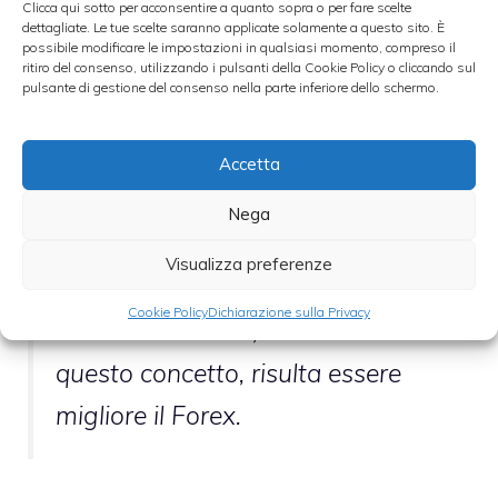
Clicca qui sotto per acconsentire a quanto sopra o per fare scelte
dettagliate. Le tue scelte saranno applicate solamente a questo sito. È
Per volatilità s’intende il fatto che
possibile modificare le impostazioni in qualsiasi momento, compreso il
ritiro del consenso, utilizzando i pulsanti della Cookie Policy o cliccando sul
tanto più un mercato è volatile
pulsante di gestione del consenso nella parte inferiore dello schermo.
tanto più consente di guadagnare
ai broker. L’essere vincenti, in tal
Accetta
senso, richiede dunque il saper
Nega
passare da una fase di volatilità
Visualizza preferenze
all’altra con una certa rapidità.
Cookie Policy
Dichiarazione sulla Privacy
Ancora una volta, in relazione a
questo concetto, risulta essere
migliore il Forex.