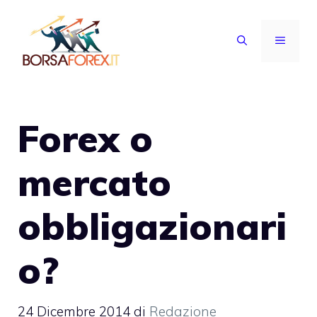
Vai
al
MENU
contenuto
Forex o
mercato
obbligazionari
o?
24 Dicembre 2014
di
Redazione