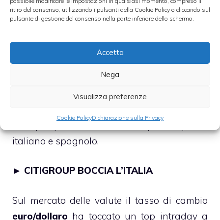
possibile modificare le impostazioni in qualsiasi momento, compreso il
ritiro del consenso, utilizzando i pulsanti della Cookie Policy o cliccando sul
subito, ovvero entro il 9 luglio prossimo. Il
pulsante di gestione del consenso nella parte inferiore dello schermo.
meccanismo di stabilizzazione dei mercati
sarà operativo attraverso il
fondo salva-
Accetta
stati ESM
, ovvero il Meccanismo di Stabilità
Nega
Europeo, che interverrà automaticamente
ogni volta che gli spread sovrani dovessero
Visualizza preferenze
superare una certa soglia “critica”. Ad
Cookie Policy
Dichiarazione sulla Privacy
esempio, potrebbe essere 500 per lo spread
italiano e spagnolo.
►
CITIGROUP BOCCIA L’ITALIA
Sul mercato delle valute il tasso di cambio
euro/dollaro
ha toccato un top intraday a