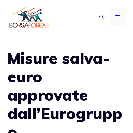
Vai
al
MENU
contenuto
Misure salva-
euro
approvate
dall’Eurogrupp
o