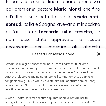
E’ passata così la linea italiana promossa
dal premier
in pectore
Mario Monti
, che fino
all’ulltimo si è battutto per lo
scudo anti-
spread
. Italia e Spagna avevano minacciato
di far saltare l’
accordo sulla crescita
, se
non fosse stato approvato lo scudo
necessario per impedire gli attacchi
speculativi sul debito pubblico. L’accordo
Gestisci Consenso Cookie
dovrebbe stabilizzare anche l’euro, che è già
Per fornire le migliori esperienze, noi e i nostri partner utilizziamo
tecnologie come i cookie per memorizzare e/o accedere alle informazioni del
in forte rialzo sui mercati internazionali
dispositivo. Il consenso a queste tecnologie permetterà a noi e ai nostri
contro le principali monete mondiali.
partner di elaborare dati personali come il comportamento durante la
navigazione o gli ID univoci su questo sito e di mostrare annunci (non)
personalizzati. Non acconsentire o ritirare il consenso può influire
negativamente su alcune caratteristiche e funzioni.
►
INVESTIMENTI ALTERNATIVI ALL’EURO
Clicca qui sotto per acconsentire a quanto sopra o per fare scelte
dettagliate. Le tue scelte saranno applicate solamente a questo sito. È
Lo scudo anti-spread sarà operativo fin da