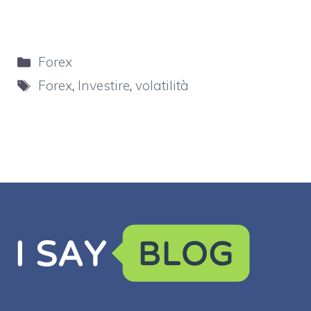
Categorie
Forex
Tag
Forex
,
Investire
,
volatilità