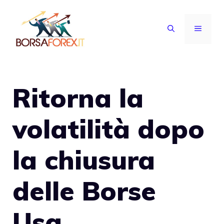
Vai
al
MENU
contenuto
Ritorna la
volatilità dopo
la chiusura
delle Borse
Usa