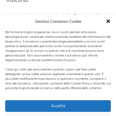
trascorso.
>
La politica monetaria della Bce resterà
Gestisci Consenso Cookie
accomodante per molto tempo
Per fornire le migliori esperienze, noi e i nostri partner utilizziamo
tecnologie come i cookie per memorizzare e/o accedere alle informazioni del
Sul fronte depositi di liquidità overnight
dispositivo. Il consenso a queste tecnologie permetterà a noi e ai nostri
partner di elaborare dati personali come il comportamento durante la
presso l’istituto di Francoforte da parte delle
navigazione o gli ID univoci su questo sito e di mostrare annunci (non)
banche commerciali con denaro in eccesso a
personalizzati. Non acconsentire o ritirare il consenso può influire
negativamente su alcune caratteristiche e funzioni.
fine giornata rispetto a quanto necessario
Clicca qui sotto per acconsentire a quanto sopra o per fare scelte
per incontrare tutti i requisiti di
dettagliate. Le tue scelte saranno applicate solamente a questo sito. È
possibile modificare le impostazioni in qualsiasi momento, compreso il
capitalizzazione richiesti, spiega DailyFx la
ritiro del consenso, utilizzando i pulsanti della Cookie Policy o cliccando sul
pulsante di gestione del consenso nella parte inferiore dello schermo.
situazione è migliorata poco rispetto alla
media, questo sta a significare che il denaro
non sta circolando sul circuito del credito
Accetta
come avrebbe potuto fare di fronte