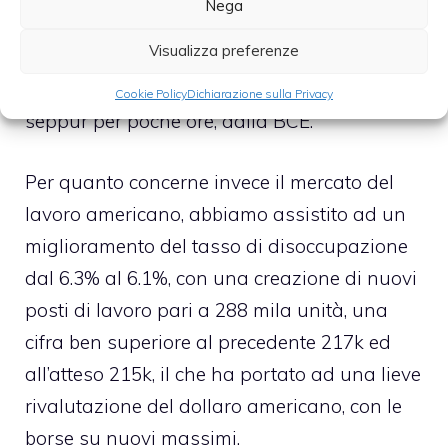
Nega
all’imposizione di dover “pagare il
Visualizza preferenze
parcheggio”, un tasso di remunerazione per
far si che i propri soldi vengano custoditi,
Cookie Policy
Dichiarazione sulla Privacy
seppur per poche ore, dalla BCE.
Per quanto concerne invece il mercato del
lavoro americano, abbiamo assistito ad un
miglioramento del tasso di disoccupazione
dal 6.3% al 6.1%, con una creazione di nuovi
posti di lavoro pari a 288 mila unità, una
cifra ben superiore al precedente 217k ed
all’atteso 215k, il che ha portato ad una lieve
rivalutazione del dollaro americano, con le
borse su nuovi massimi.