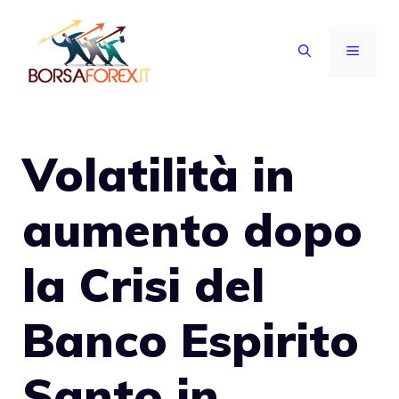
Vai
al
MENU
contenuto
Volatilità in
aumento dopo
la Crisi del
Banco Espirito
Santo in