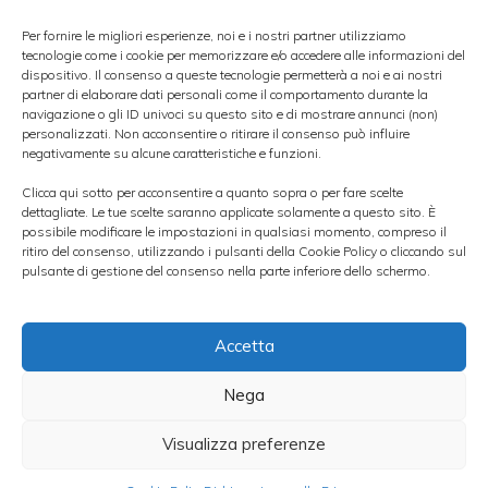
di 40 punti base in una sola settimana ha
Per fornire le migliori esperienze, noi e i nostri partner utilizziamo
tecnologie come i cookie per memorizzare e/o accedere alle informazioni del
portato i rendimenti sui bond portoghesi a
dispositivo. Il consenso a queste tecnologie permetterà a noi e ai nostri
partner di elaborare dati personali come il comportamento durante la
cinque anni poco sopra del titolo pari
navigazione o gli ID univoci su questo sito e di mostrare annunci (non)
personalizzati. Non acconsentire o ritirare il consenso può influire
americano. A preoccupare sono i
negativamente su alcune caratteristiche e funzioni.
fondamentali economici dell’area periferica
Clicca qui sotto per acconsentire a quanto sopra o per fare scelte
troppo distanti dalla realtà che desiderano
dettagliate. Le tue scelte saranno applicate solamente a questo sito. È
possibile modificare le impostazioni in qualsiasi momento, compreso il
far credere i mercati finanziari.
ritiro del consenso, utilizzando i pulsanti della Cookie Policy o cliccando sul
pulsante di gestione del consenso nella parte inferiore dello schermo.
La domanda da porsi in questo momento è
se il caso specifico di Espirito Santo, che ha
preso in prestito 1,15 miliardi di euro con soli
Accetta
17,6 milioni di fondi cuscinetto di garanzia,
Nega
persuaderà gli investitori a riesaminare le
Visualizza preferenze
loro strategie e superare il loro
compiacimento in merito ai rischi dell’area.