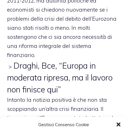
2011-2012, ma autorità politiche ed
economisti si chiedono nuovamente se i
problemi della crisi del debito dell’Eurozona
siano stati risolti o meno. In molti
sostengono che ci sia ancora necessità di
una riforma integrale del sistema
finanziario.
Draghi, Bce, “Europa in
>
moderata ripresa, ma il lavoro
non finisce qui”
Intanto la notizia positiva è che non sta
scoppiando un’altra crisi finanziaria. Il
timore in cui l’Europa era stata buttata nel
Gestisci Consenso Cookie
2011 e 2012 era tutta altra storia. Un rialzo