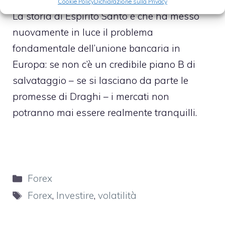
Cookie Policy
Dichiarazione sulla Privacy
La storia di Espírito Santo è che ha messo
nuovamente in luce il problema
fondamentale dell’unione bancaria in
Europa: se non c’è un credibile piano B di
salvataggio – se si lasciano da parte le
promesse di Draghi – i mercati non
potranno mai essere realmente tranquilli.
Categorie
Forex
Tag
Forex
,
Investire
,
volatilità