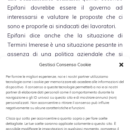
Epifani dovrebbe essere il governo ad
interessarsi e valutare le proposte che ci
sono e proporle ai sindacati dei lavoratori.
Epifani dice anche che la situazione di
Termini Imerese è una situazione pesante in
assenza di una politica aziendale che si
interessi di questo stabilimento.
Gestisci Consenso Cookie
Per fornire le migliori esperienze, noi e i nostri partner utilizziamo
tecnologie come i cookie per memorizzare e/o accedere alle informazioni del
dispositivo. Il consenso a queste tecnologie permetterà a noi e ai nostri
partner di elaborare dati personali come il comportamento durante la
navigazione o gli ID univoci su questo sito e di mostrare annunci (non)
Il segretario confederale della Cgil Susanna
personalizzati. Non acconsentire o ritirare il consenso può influire
Camussa pensa che il governo che non
negativamente su alcune caratteristiche e funzioni.
cerca nessun accordo, e che non si può
Clicca qui sotto per acconsentire a quanto sopra o per fare scelte
dettagliate. Le tue scelte saranno applicate solamente a questo sito. È
permettere una diminuzione dell’industria
possibile modificare le impostazioni in qualsiasi momento, compreso il