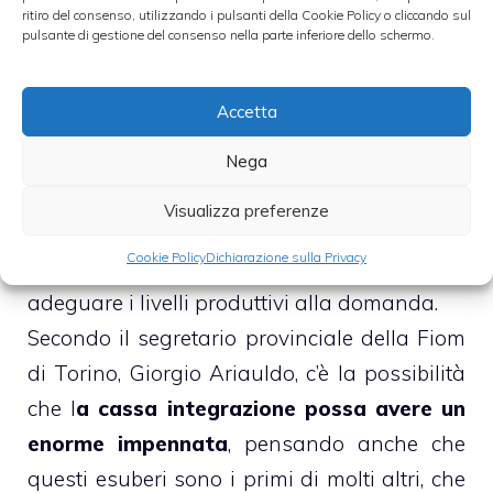
ritiro del consenso, utilizzando i pulsanti della Cookie Policy o cliccando sul
Torinese nel nostro paese, aggiunge anche
pulsante di gestione del consenso nella parte inferiore dello schermo.
secondo lei il piano Industriale della Fiat
sta
facendo tornare i livelli produttivi uguali a
Accetta
quelli antecedenti al periodo di cris
i.
Nega
La Fiat dice che la chiusura degli
Visualizza preferenze
stabilimenti è dovuta ad un forte calo degli
Cookie Policy
Dichiarazione sulla Privacy
ordini di consegna e quindi è necessario
adeguare i livelli produttivi alla domanda.
Secondo il segretario provinciale della Fiom
di Torino, Giorgio Ariauldo, c’è la possibilità
che l
a cassa integrazione possa avere un
enorme impennata
, pensando anche che
questi esuberi sono i primi di molti altri, che