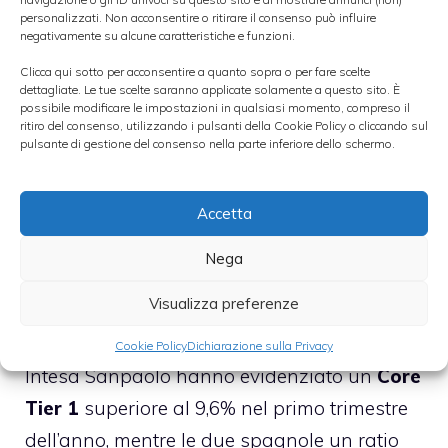
personalizzati. Non acconsentire o ritirare il consenso può influire
gli investitori hanno sulla Spagna rispetto
negativamente su alcune caratteristiche e funzioni.
all’Italia.
Clicca qui sotto per acconsentire a quanto sopra o per fare scelte
dettagliate. Le tue scelte saranno applicate solamente a questo sito. È
possibile modificare le impostazioni in qualsiasi momento, compreso il
►
MOODY’S PROMUOVE LE BANCHE
ritiro del consenso, utilizzando i pulsanti della Cookie Policy o cliccando sul
pulsante di gestione del consenso nella parte inferiore dello schermo.
AMERICANE
Accetta
Berenberg ricorda anche che le banche
spagnole sono più esposte a
rischi di
Nega
perdite su crediti
e che le banche italiane
Visualizza preferenze
sono meglio posizionate se si considerano i
requisiti di
Basilea 3
. Infatti, Unicredit e
Cookie Policy
Dichiarazione sulla Privacy
Intesa Sanpaolo hanno evidenziato un
Core
Tier 1
superiore al 9,6% nel primo trimestre
dell’anno, mentre le due spagnole un ratio