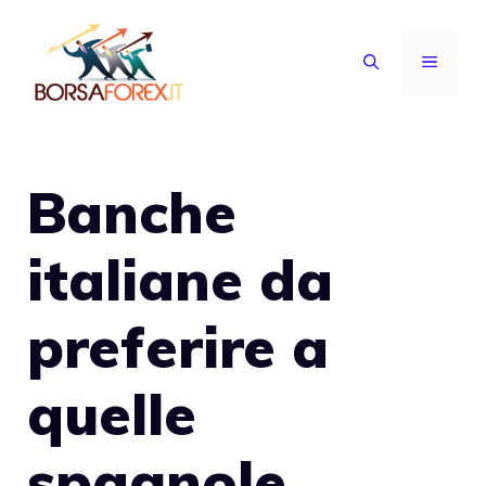
Vai
al
MENU
contenuto
Banche
italiane da
preferire a
quelle
spagnole