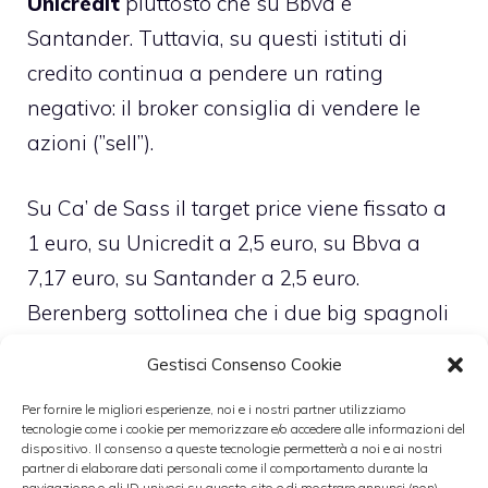
Unicredit
piuttosto che su Bbva e
Santander. Tuttavia, su questi istituti di
credito continua a pendere un rating
negativo: il broker consiglia di vendere le
azioni (”sell”).
Su Ca’ de Sass il target price viene fissato a
1 euro, su Unicredit a 2,5 euro, su Bbva a
7,17 euro, su Santander a 2,5 euro.
Berenberg sottolinea che i due big spagnoli
sono meno esposti sul mercato domestico
Gestisci Consenso Cookie
rispetto alle due banche italiane. Tuttavia, il
Per fornire le migliori esperienze, noi e i nostri partner utilizziamo
broker intravede
maggiori rischi per le
tecnologie come i cookie per memorizzare e/o accedere alle informazioni del
banche spagnole
a causa della maggiore
dispositivo. Il consenso a queste tecnologie permetterà a noi e ai nostri
partner di elaborare dati personali come il comportamento durante la
percezione del rischio sul debito sovrano che
navigazione o gli ID univoci su questo sito e di mostrare annunci (non)