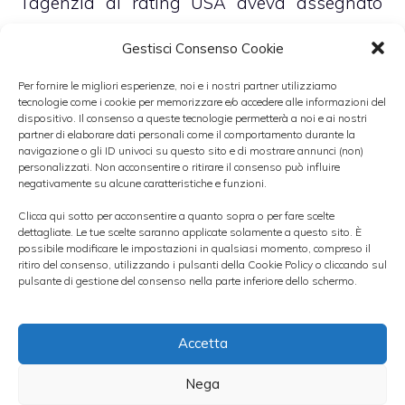
l’agenzia di rating USA aveva assegnato
alla società una
valutazione Baa1
, mentre
Gestisci Consenso Cookie
S&P aveva proposto un giudizio A-. Secondo
Per fornire le migliori esperienze, noi e i nostri partner utilizziamo
Malacarne, tuttavia, le agenzie di rating non
tecnologie come i cookie per memorizzare e/o accedere alle informazioni del
interverranno più su Snam in quanto
dispositivo. Il consenso a queste tecnologie permetterà a noi e ai nostri
partner di elaborare dati personali come il comportamento durante la
riconosceranno la sua capacità di emettere
navigazione o gli ID univoci su questo sito e di mostrare annunci (non)
personalizzati. Non acconsentire o ritirare il consenso può influire
obbligazioni senza problemi.
negativamente su alcune caratteristiche e funzioni.
Clicca qui sotto per acconsentire a quanto sopra o per fare scelte
Secondo le indiscrezioni, dopo l’estate il
dettagliate. Le tue scelte saranno applicate solamente a questo sito. È
possibile modificare le impostazioni in qualsiasi momento, compreso il
gruppo potrebbe decidere di emettere anche
ritiro del consenso, utilizzando i pulsanti della Cookie Policy o cliccando sul
pulsante di gestione del consenso nella parte inferiore dello schermo.
obbligazioni dedicate ai piccoli
risparmiatori
, nonché
emissioni in valute
Accetta
diverse dall’euro
qualora questa alternativa
dovesse presentare dei vantaggi.
Nega