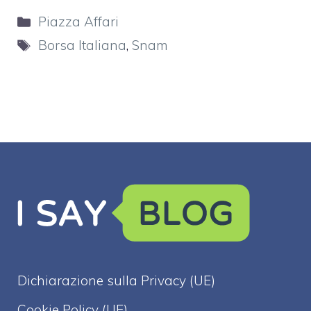
Categorie
Piazza Affari
Tag
Borsa Italiana
,
Snam
Dichiarazione sulla Privacy (UE)
Cookie Policy (UE)