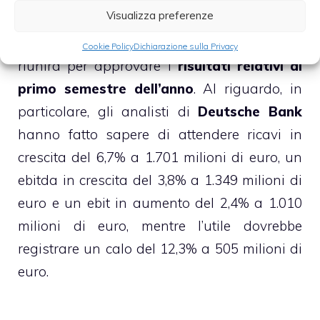
Visualizza preferenze
Nel corso della giornata di oggi, ricordiamo,
il Consiglio di amministrazione di Snam si
Cookie Policy
Dichiarazione sulla Privacy
riunirà per approvare i
risultati relativi al
primo semestre dell’anno
. Al riguardo, in
particolare, gli analisti di
Deutsche Bank
hanno fatto sapere di attendere ricavi in
crescita del 6,7% a 1.701 milioni di euro, un
ebitda in crescita del 3,8% a 1.349 milioni di
euro e un ebit in aumento del 2,4% a 1.010
milioni di euro, mentre l’utile dovrebbe
registrare un calo del 12,3% a 505 milioni di
euro.