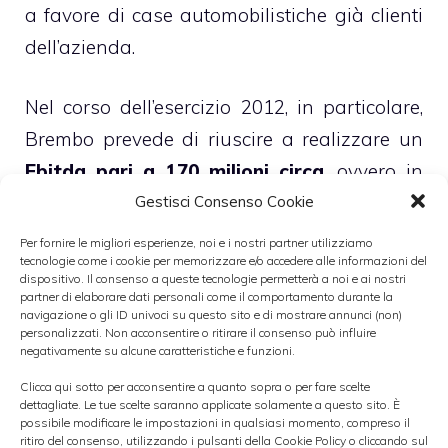
a favore di case automobilistiche già clienti
dell’azienda.
Nel corso dell’esercizio 2012, in particolare,
Brembo prevede di riuscire a realizzare un
Ebitda pari a 170 milioni circa
, ovvero in
crescita del 12% rispetto allo scorso anno,
Gestisci Consenso Cookie
un
Ebit
che dovrebbe aggirarsi intorno agli
Per fornire le migliori esperienze, noi e i nostri partner utilizziamo
tecnologie come i cookie per memorizzare e/o accedere alle informazioni del
85 milioni di euro, mentre il Ros dovrebbe
dispositivo. Il consenso a queste tecnologie permetterà a noi e ai nostri
registrare un incremento del 6% circa. Si
partner di elaborare dati personali come il comportamento durante la
navigazione o gli ID univoci su questo sito e di mostrare annunci (non)
prevede inoltre una
riduzione
personalizzati. Non acconsentire o ritirare il consenso può influire
negativamente su alcune caratteristiche e funzioni.
dell’indebitamento
, che ricordiamo nel 2011
Clicca qui sotto per acconsentire a quanto sopra o per fare scelte
ha toccato il picco di 315 milioni, nonostante
dettagliate. Le tue scelte saranno applicate solamente a questo sito. È
possibile modificare le impostazioni in qualsiasi momento, compreso il
nel corso del 2012 è prevista la conclusione
ritiro del consenso, utilizzando i pulsanti della Cookie Policy o cliccando sul