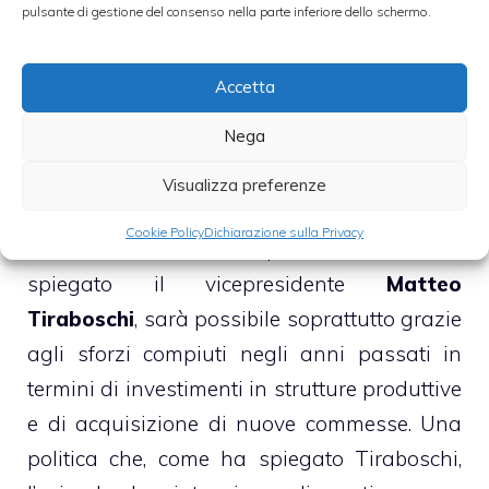
del piano di
investimenti
da circa 350
pulsante di gestione del consenso nella parte inferiore dello schermo.
milioni partito nel 2010 e che per quest’anno
prevede un esborso di oltre 100 milioni.
Accetta
Nega
►
MIGLIORI DIVIDEND YIELD 2012
SECONDO MEDIOBANCA
Visualizza preferenze
Cookie Policy
Dichiarazione sulla Privacy
La realizzazione di questi risultati, ha
spiegato il vicepresidente
Matteo
Tiraboschi
, sarà possibile soprattutto grazie
agli sforzi compiuti negli anni passati in
termini di investimenti in strutture produttive
e di acquisizione di nuove commesse. Una
politica che, come ha spiegato Tiraboschi,