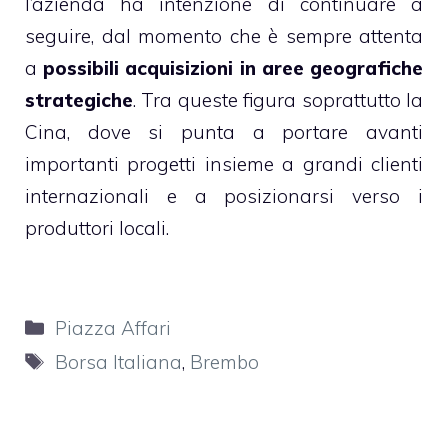
l’azienda ha intenzione di continuare a
seguire, dal momento che è sempre attenta
a
possibili acquisizioni in aree geografiche
strategiche
. Tra queste figura soprattutto la
Cina, dove si punta a portare avanti
importanti progetti insieme a grandi clienti
internazionali e a posizionarsi verso i
produttori locali.
Categorie
Piazza Affari
Tag
Borsa Italiana
,
Brembo