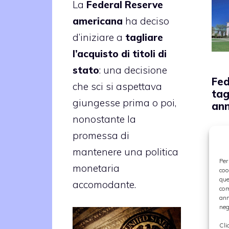
La
Federal Reserve
americana
ha deciso
d’iniziare a
tagliare
l’acquisto di titoli di
stato
: una decisione
Fed
che sci si aspettava
tag
giungesse prima o poi,
ann
nonostante la
promessa di
La
mantenere una politica
ame
Per
monetaria
coo
tagl
que
accomodante.
int
com
ann
che
neg
10 
Cli