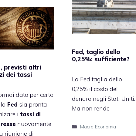
Fed, taglio dello
0,25%: sufficiente?
, previsti altri
lzi dei tassi
La Fed taglia dello
0,25% il costo del
ormai dato per certo
denaro negli Stati Uniti.
 la
Fed
sia pronta
Ma non rende
alzare i
tassi di
eresse
nuovamente
Categorie
Macro Economia
a riunione di