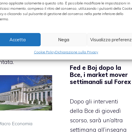
anno applicate solamente a questo sito. È possibile modificare le impostazioni in
uzione, compresa tra
lsiasi momento, compreso il ritiro del consenso, utilizzando i pulsanti della Cooki
,25% e lo 0,5% sta
icy o cliccando sul pulsante di gestione del consenso nella parte inferiore dello
ermo.
ndo con il fiato
peso i mercati di
Accetta
Nega
Visualizza preferen
to il mondo anche se
mai viene data per
Cookie Policy
Dichiarazione sulla Privacy
ntata.
Fed e Boj dopo la
Bce, i market mover
settimanali sul Forex
Dopo gli
interventi
della Bce
di giovedì
scorso, sarà un’altra
ategorie
acro Economia
settimana all’insegna