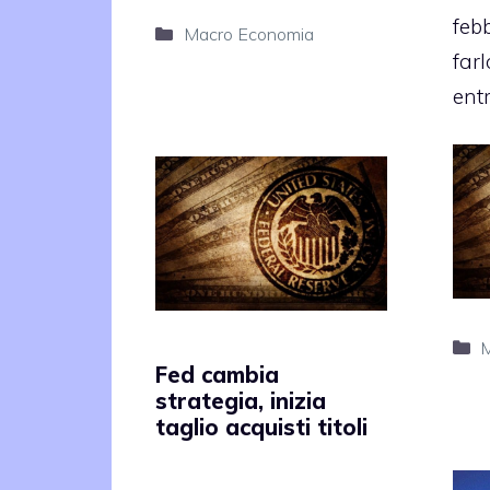
feb
Categorie
Macro Economia
farl
entr
C
M
Fed cambia
strategia, inizia
taglio acquisti titoli