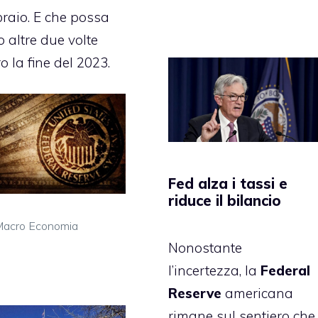
braio. E che possa
o altre due volte
o la fine del 2023.
Fed alza i tassi e
riduce il bilancio
ategorie
acro Economia
Nonostante
l’incertezza, la
Federal
Reserve
americana
rimane sul sentiero che