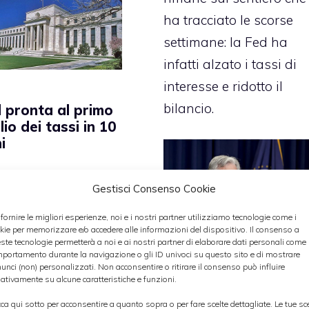
ha tracciato le scorse
settimane: la Fed ha
infatti alzato i tassi di
interesse e ridotto il
bilancio.
 pronta al primo
lio dei tassi in 10
i
Federal Reserve
Gestisci Consenso Cookie
ricana è pronta al
 fornire le migliori esperienze, noi e i nostri partner utilizziamo tecnologie come i
kie per memorizzare e/o accedere alle informazioni del dispositivo. Il consenso a
io dei tassi di
ste tecnologie permetterà a noi e ai nostri partner di elaborare dati personali come i
Categorie
Macro Economia
eresse
, qualcosa
portamento durante la navigazione o gli ID univoci su questo sito e di mostrare
unci (non) personalizzati. Non acconsentire o ritirare il consenso può influire
 non accadeva da
ativamente su alcune caratteristiche e funzioni.
anni: questa
cca qui sotto per acconsentire a quanto sopra o per fare scelte dettagliate. Le tue sc