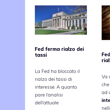
Fed ferma rialzo dei
Fed
tassi
ria
La Fed ha bloccato il
Va 
rialzo dei tassi di
che
interesse. A quanto
ad 
pare l’analisi
int
dell’attuale
nell