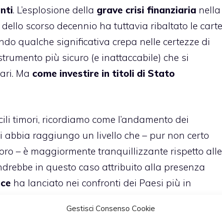
nti
. L’esplosione della
grave crisi finanziaria
nella
ello scorso decennio ha tuttavia ribaltato le cart
ando qualche significativa crepa nelle certezze di
strumento più sicuro (e inattaccabile) che si
iari. Ma
come investire in titoli di Stato
cili timori, ricordiamo come l’andamento dei
ani abbia raggiungo un livello che – pur non certo
oro – è maggiormente tranquillizzante rispetto alle
andrebbe in questo caso attribuito alla presenza
ce
ha lanciato nei confronti dei Paesi più in
sato seriamente di attivare questo strumento anti-
Gestisci Consenso Cookie
bra aver rassicurato gli investitori di mezzo