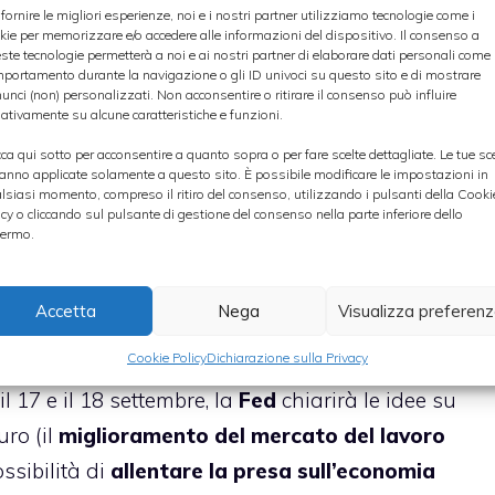
nese abbassa rating sull’Italia
).
 fornire le migliori esperienze, noi e i nostri partner utilizziamo tecnologie come i
kie per memorizzare e/o accedere alle informazioni del dispositivo. Il consenso a
ste tecnologie permetterà a noi e ai nostri partner di elaborare dati personali come i
portamento durante la navigazione o gli ID univoci su questo sito e di mostrare
tresì ricordare che i problemi per i nostri
titoli di
unci (non) personalizzati. Non acconsentire o ritirare il consenso può influire
ativamente su alcune caratteristiche e funzioni.
ati. In particolar modo, lo
scudo Bce
potrebbe
ità e, in altri termini, diventare molto più difficile
cca qui sotto per acconsentire a quanto sopra o per fare scelte dettagliate. Le tue sc
anno applicate solamente a questo sito. È possibile modificare le impostazioni in
unga altresì la crisi politica che l’Italia continua
lsiasi momento, compreso il ritiro del consenso, utilizzando i pulsanti della Cooki
icy o cliccando sul pulsante di gestione del consenso nella parte inferiore dello
si di governo
che si riaffacciano quotidianamente
ermo.
Accetta
Nega
Visualizza preferen
e, segnaliamo altresì la presenza di alcune date
Cookie Policy
Dichiarazione sulla Privacy
n maniera decisiva il corso dei nostri titoli: tra il
il 17 e il 18 settembre, la
Fed
chiarirà le idee su
uro (il
miglioramento del mercato del
lavoro
ssibilità di
allentare la presa sull’economia