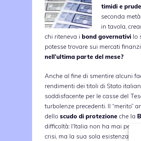
timidi e prude
seconda metà d
in tavola, cre
chi riteneva i
bond governativi
lo 
potesse trovare sui mercati finanz
nell’ultima parte del mese?
Anche al fine di smentire alcuni fa
rendimenti dei titoli di Stato itali
soddisfacente per le casse del Tes
turbolenze precedenti. Il “merito” 
dello
scudo di protezione
che la
B
difficoltà: l’Italia non ha mai pen
crisi, ma la sua sola esistenza sem