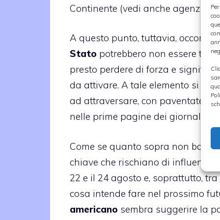
Continente (vedi anche
agenzia ci
Per
coo
que
com
A questo punto, tuttavia, occorre al
ann
neg
Stato
potrebbero non essere termin
presto perdere di forza e significativ
Cli
sar
da attivare. A tale elemento si aggi
qua
Pol
ad attraversare, con paventate
cri
sch
nelle prime pagine dei giornali.
Come se quanto sopra non bastass
chiave che rischiano di influenzare i
22 e il 24 agosto e, soprattutto, tra 
cosa intende fare nel prossimo fut
americano
sembra suggerire la po