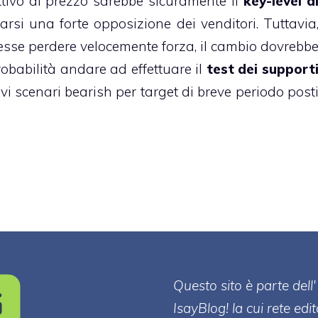
ettivo di prezzo sarebbe sicuramente il
key-level d
tarsi una forte opposizione dei venditori. Tuttavia
vesse perdere velocemente forza, il cambio dovrebb
robabilità andare ad effettuare il
test dei support
ovi scenari bearish per target di breve periodo post
Questo sito è parte de
IsayBlog! la cui rete edi