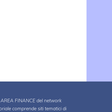
i
,
e
i
i
ll' AREA FINANCE
del network
toriale comprende siti tematici di