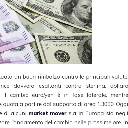
tuato un buon rimbalzo contro le principali valute
nce davvero esaltanti contro sterlina, dollar
 Il cambio euro/yen è in fase laterale, mentr
re quota a partire dal supporto di area 1.3080. Ogg
ne di alcuni
market mover
sia in Europa sia negl
nzare l’andamento del cambio nelle prossime ore. I