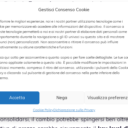
taliani e lo
Zew tedesco
, nel pomeriggio sarann
Gestisci Consenso Cookie
o
negli USA mentre in serata ci sarà spazio per l
FED
.
 fornire le migliori esperienze, noi e i nostri partner utilizziamo tecnologie come i
kie per memorizzare e/o accedere alle informazioni del dispositivo. Il consenso a
ste tecnologie permetterà a noi e ai nostri partner di elaborare dati personali come i
portamento durante la navigazione o gli ID univoci su questo sito e di mostrare
riuscito a raggiungere il
key-level di 1.3190
, grazi
unci (non) personalizzati. Non acconsentire o ritirare il consenso può influire
 1.3130-40
. Sul grafico daily la candela di ier
ativamente su alcune caratteristiche e funzioni.
o temporaneo della tendenza ribassista
, per cu
cca qui sotto per acconsentire a quanto sopra o per fare scelte dettagliate. Le tue sc
anno applicate solamente a questo sito. È possibile modificare le impostazioni in
vi approfondimenti rialzisti verso la prossim
lsiasi momento, compreso il ritiro del consenso, utilizzando i pulsanti della Cooki
icy o cliccando sul pulsante di gestione del consenso nella parte inferiore dello
ttavia, considerando la presenza di diversi marke
ermo.
l trend possa essere maggiormente direzionale.
Accetta
Nega
Visualizza preferen
12 MARZO 2012
Cookie Policy
Dichiarazione sulla Privacy
onsolidarsi, il cambio potrebbe spingersi ben oltr