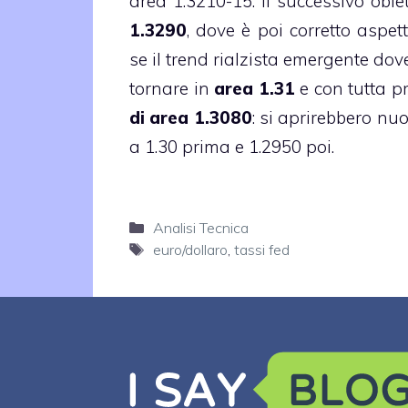
area 1.3210-15. Il successivo obi
1.3290
, dove è poi corretto aspet
se il trend rialzista emergente do
tornare in
area 1.31
e con tutta p
di area 1.3080
: si aprirebbero nu
a 1.30 prima e 1.2950 poi.
Categorie
Analisi Tecnica
Tag
euro/dollaro
,
tassi fed