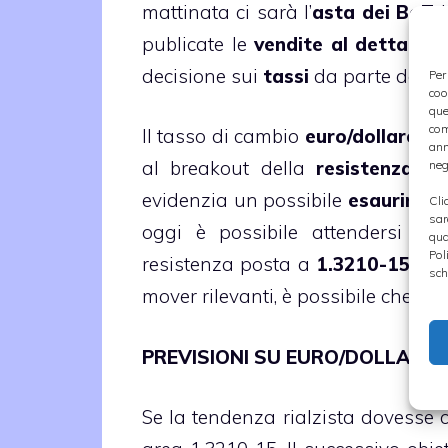
mattinata ci sarà l’
asta dei BoT
i
publicate le
vendite al dettagli
decisione sui
tassi
da parte della
Per
coo
que
com
Il tasso di cambio
euro/dollaro
è 
ann
al breakout della
resistenza di
neg
evidenzia un possibile
esauriment
Cli
sar
oggi è possibile attendersi nuo
qua
Pol
resistenza posta a
1.3210-15
. Tu
sch
mover rilevanti, è possibile che i
PREVISIONI SU EURO/DOLLARO 
Se la tendenza rialzista dovesse c