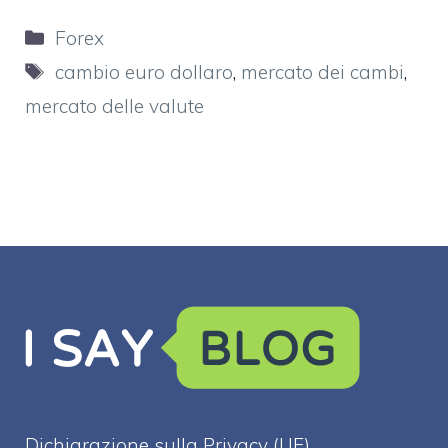
Categorie
Forex
Tag
cambio euro dollaro
,
mercato dei cambi
,
mercato delle valute
Dichiarazione sulla Privacy (UE)