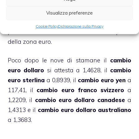
presidente USA Barack Obama e la
cancelliera tedesca Angela Merkel, durante il
Visualizza preferenze
quale si discuterà principalmente dei
Cookie Policy
Dichiarazione sulla Privacy
problemi inerenti al debito di alcuni paesi
della zona euro.
Poco dopo le nove di stamane il
cambio
euro dollaro
si attesta a 1,4628, il
cambio
euro sterlina
a 0,8939, il
cambio euro yen
a
117,41, il
cambio euro franco svizzero
a
1,2209, il
cambio euro dollaro canadese
a
1,4313 e il
cambio euro dollaro australiano
a 1,3683.