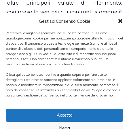
altre principali valute di riferimento,
compreso lo yen nei cui confronti stamane è
calato sotto 80 yen per la prima volta nel
Gestisci Consenso Cookie
corso degli ultimi cinque mesi. Secondo gli
Per fornire le migliori esperienze, noi e i nostri partner utilizziamo
tecnologie come i cookie per memorizzare e/o accedere alle informazioni del
esperti il calo del biglietto verde nei confronti
dispositivo. Il consenso a queste tecnologie permetterà a noi e ai nostri
delle principali valute di riferimento è dovuto
partner di elaborare dati personali come il comportamento durante la
navigazione o gli ID univoci su questo sito e di mostrare annunci (non)
non solo ai dati deludenti relativi
personalizzati. Non acconsentire o ritirare il consenso può influire
negativamente su alcune caratteristiche e funzioni.
all’occupazione nel settore non agricolo
Clicca qui sotto per acconsentire a quanto sopra o per fare scelte
pubblicati venerdì scorso ma anche e
dettagliate. Le tue scelte saranno applicate solamente a questo sito. È
soprattutto alle
deboli prospettive
possibile modificare le impostazioni in qualsiasi momento, compreso il
ritiro del consenso, utilizzando i pulsanti della Cookie Policy o cliccando sul
dell’economia statunitense
.
pulsante di gestione del consenso nella parte inferiore dello schermo.
A riguardo c’è grande attesa da parte del
Accetta
mercato per l’incontro che si terrà oggi tra il
Nega