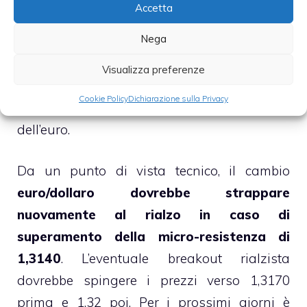
Accetta
sopra 1,32. La forza del cross valutario più
Nega
scambiato al mondo si sta consolidando
grazie all’ingresso sul mercato di nuovi
Visualizza preferenze
grandi investitori istituzionali, desiderosi di
Cookie Policy
Dichiarazione sulla Privacy
partecipare al proseguimento del rally
dell’euro.
Da un punto di vista tecnico, il cambio
euro/dollaro dovrebbe strappare
nuovamente al rialzo in caso di
superamento della micro-resistenza di
1,3140
. L’eventuale breakout rialzista
dovrebbe spingere i prezzi verso 1,3170
prima e 1,32 poi. Per i prossimi giorni è