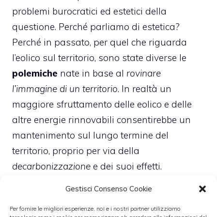
problemi burocratici ed estetici della
questione. Perché parliamo di estetica?
Perché in passato, per quel che riguarda
l’eolico sul territorio, sono state diverse le
polemiche
nate in base al
rovinare
l’immagine di un territorio
. In realtà un
maggiore sfruttamento delle eolico e delle
altre
energie rinnovabili
consentirebbe un
mantenimento sul lungo termine del
territorio, proprio per via della
decarbonizzazione
e dei suoi effetti.
Gestisci Consenso Cookie
Più nello specifico il
progetto
in questione si
Per fornire le migliori esperienze, noi e i nostri partner utilizziamo
occuperebbe di
eolico off shore