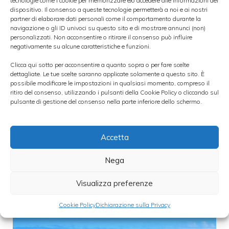
tecnologie come i cookie per memorizzare e/o accedere alle informazioni del
galleggiante
, un comparto davvero
dispositivo. Il consenso a queste tecnologie permetterà a noi e ai nostri
partner di elaborare dati personali come il comportamento durante la
strategico. Firmato l’accordo non resterà
navigazione o gli ID univoci su questo sito e di mostrare annunci (non)
personalizzati. Non acconsentire o ritirare il consenso può influire
altro alle parti che trovare il sito giusto per
negativamente su alcune caratteristiche e funzioni.
l’installazione. La
newco
che nascerà è
Clicca qui sotto per acconsentire a quanto sopra o per fare scelte
stimato che potrà dare lavoro a circa 1100
dettagliate. Le tue scelte saranno applicate solamente a questo sito. È
possibile modificare le impostazioni in qualsiasi momento, compreso il
persone, investendo 500 milioni di euro.
ritiro del consenso, utilizzando i pulsanti della Cookie Policy o cliccando sul
pulsante di gestione del consenso nella parte inferiore dello schermo.
Un accordo
Accetta
fortemente
Nega
ricercato
Visualizza preferenze
Cookie Policy
Dichiarazione sulla Privacy