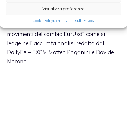
la propria divisa c’è poco da fare a nostro
Visualizza preferenze
parere, per questo motivo dobbiamo
Cookie Policy
Dichiarazione sulla Privacy
prestare particolare attenzione ai futuri
movimenti del cambio EurUsd”, come si
legge nell’ accurata analisi redatta dal
DailyFX – FXCM Matteo Paganini e Davide
Marone.