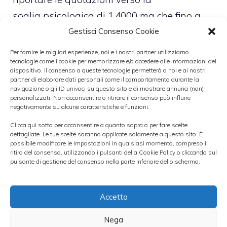
soglia psicologica di 1.4000 ma che fino a
quando non vedranno gli acquisti di asset
Gestisci Consenso Cookie
Usa ridotto per lo meno a 15/25 miliardi
Per fornire le migliori esperienze, noi e i nostri partner utilizziamo
tecnologie come i cookie per memorizzare e/o accedere alle informazioni del
potrebbero non essere sufficienti a portare
dispositivo. Il consenso a queste tecnologie permetterà a noi e ai nostri
ad una rivalutazione importante del dollaro,
partner di elaborare dati personali come il comportamento durante la
navigazione o gli ID univoci su questo sito e di mostrare annunci (non)
con l’idea che si possa tornare verso i
personalizzati. Non acconsentire o ritirare il consenso può influire
negativamente su alcune caratteristiche e funzioni.
massimi relativi ed eventualmente verso
Clicca qui sotto per acconsentire a quanto sopra o per fare scelte
nuove soglie rappresentate da 1.4500”.
dettagliate. Le tue scelte saranno applicate solamente a questo sito. È
possibile modificare le impostazioni in qualsiasi momento, compreso il
ritiro del consenso, utilizzando i pulsanti della Cookie Policy o cliccando sul
>
Mercati Forex, pochi i cambiamenti in vista
pulsante di gestione del consenso nella parte inferiore dello schermo.
“Di fronte alla capacità di attrarre capitali da
Accetta
parte dell’area euro a causa della non
Nega
volontà di provare, per lo meno, a svalutare