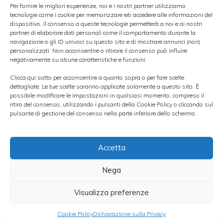
Per fornire le migliori esperienze, noi e i nostri partner utilizziamo
dello 0,4% segnata nei primi tre mesi del
tecnologie come i cookie per memorizzare e/o accedere alle informazioni del
dispositivo. Il consenso a queste tecnologie permetterà a noi e ai nostri
2014. Tra i segni positivi c’è anche la crescita
partner di elaborare dati personali come il comportamento durante la
navigazione o gli ID univoci su questo sito e di mostrare annunci (non)
dell’occupazione non solo su base
personalizzati. Non acconsentire o ritirare il consenso può influire
congiunturale per il terzo trimestre
negativamente su alcune caratteristiche e funzioni.
consecutivo, ma dopo sei anni l’occupazione
Clicca qui sotto per acconsentire a quanto sopra o per fare scelte
dettagliate. Le tue scelte saranno applicate solamente a questo sito. È
è tornata nuovamente a crescere di +0,4% su
possibile modificare le impostazioni in qualsiasi momento, compreso il
ritiro del consenso, utilizzando i pulsanti della Cookie Policy o cliccando sul
base annuale, cosa che non accadeva da
pulsante di gestione del consenso nella parte inferiore dello schermo.
sei anni.
Accetta
In Grecia, nel 2014 l’economia dovrebbe far
registrare la prima variazione positiva dopo
Nega
sei anni di recessione. La crescita, nelle
Visualizza preferenze
stime, dovrebbe toccare lo 0,7% spinta dal
Cookie Policy
Dichiarazione sulla Privacy
settore turistico e dai consumi delle famiglie.