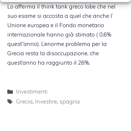
Lo afferma il think tank greco Iobe che nel
suo esame si accosta a quel che anche l’
Unione europea e il Fondo monetario
internazionale hanno già stimato ( 0,6%
quest’’anno). L’enorme problema per la
Grecia resta la disoccupazione, che
quest’anno ha raggiunto il 26%.
Categorie
Investimenti
Tag
Grecia
,
Investire
,
spagna