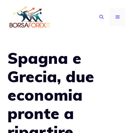
Vai
al
MENU
contenuto
Spagna e
Grecia, due
economia
pronte a
ripartire