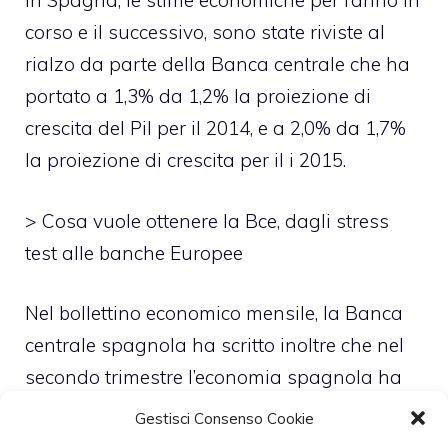
In Spagna, le stime economiche per l’anno in
corso e il successivo, sono state riviste al
rialzo da parte della Banca centrale che ha
portato a 1,3% da 1,2% la proiezione di
crescita del Pil per il 2014, e a 2,0% da 1,7%
la proiezione di crescita per il i 2015.
>
Cosa vuole ottenere la Bce, dagli stress
test alle banche Europee
Nel bollettino economico mensile, la Banca
centrale spagnola ha scritto inoltre che nel
secondo trimestre l’economia spagnola ha
quasi certamente registrato una crescita
Gestisci Consenso Cookie
dello 0,5% su trimestre dopo l’espansione