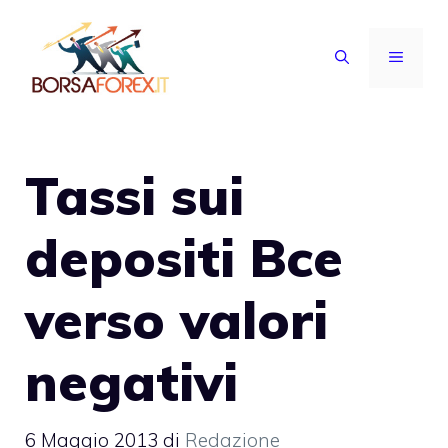
Vai
al
MENU
contenuto
Tassi sui
depositi Bce
verso valori
negativi
6 Maggio 2013
di
Redazione