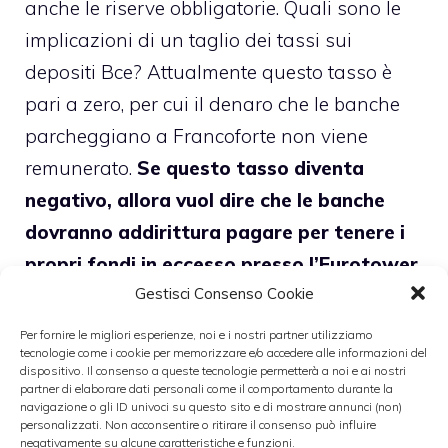
anche le riserve obbligatorie. Quali sono le
implicazioni di un taglio dei tassi sui
depositi Bce? Attualmente questo tasso è
pari a zero, per cui il denaro che le banche
parcheggiano a Francoforte non viene
remunerato.
Se questo tasso diventa
negativo, allora vuol dire che le banche
dovranno addirittura pagare per tenere i
propri fondi in eccesso presso l’Eurotower
.
Gestisci Consenso Cookie
►
NUOVO TAGLIO TASSI BCE ENTRO
Per fornire le migliori esperienze, noi e i nostri partner utilizziamo
ESTATE 2013 SECONDO INTESA
tecnologie come i cookie per memorizzare e/o accedere alle informazioni del
dispositivo. Il consenso a queste tecnologie permetterà a noi e ai nostri
SANPAOLO
partner di elaborare dati personali come il comportamento durante la
navigazione o gli ID univoci su questo sito e di mostrare annunci (non)
personalizzati. Non acconsentire o ritirare il consenso può influire
negativamente su alcune caratteristiche e funzioni.