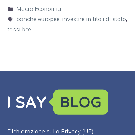
Categorie
Macro Economia
Tag
banche europee
,
investire in titoli di stato
,
tassi bce
Dichiarazione sulla Privacy (UE)