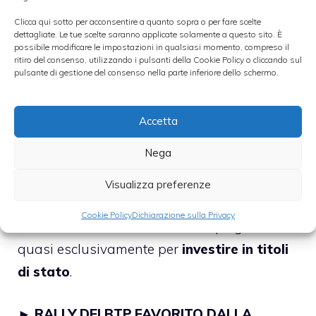
Ma perché la Bce vuole portare i tassi su
valori negativi? L’obiettivo è quello di
Clicca qui sotto per acconsentire a quanto sopra o per fare scelte
dettagliate. Le tue scelte saranno applicate solamente a questo sito. È
disincentivare
il mantenimento di questi
possibile modificare le impostazioni in qualsiasi momento, compreso il
ritiro del consenso, utilizzando i pulsanti della Cookie Policy o cliccando sul
fondi presso i forzieri di Francoforte
e di
pulsante di gestione del consenso nella parte inferiore dello schermo.
spingerli verso un utilizzo più proficuo, come
la concessione del credito a imprese e
Accetta
famiglie. Tuttavia, molti economisti sono
Nega
scettici su una manovra di questo tipo.
Infatti, a luglio 2012, quando il tasso sui
Visualizza preferenze
depositi Bce fu portato a zero, il denaro che
Cookie Policy
Dichiarazione sulla Privacy
si svincolò da Francoforte fu impiegato
quasi esclusivamente per
investire in titoli
di stato
.
►
RALLY DEI BTP FAVORITO DALLA