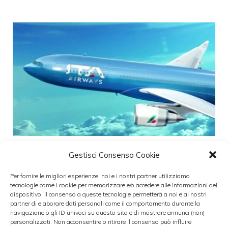
Gestisci Consenso Cookie
Ita-Lufthansa, arriva via libera. I
vantaggi per chi viaggia
Per fornire le migliori esperienze, noi e i nostri partner utilizziamo
tecnologie come i cookie per memorizzare e/o accedere alle informazioni del
dispositivo. Il consenso a queste tecnologie permetterà a noi e ai nostri
partner di elaborare dati personali come il comportamento durante la
L’accordo tra Ita e Lufthansa è finalmente
navigazione o gli ID univoci su questo sito e di mostrare annunci (non)
personalizzati. Non acconsentire o ritirare il consenso può influire