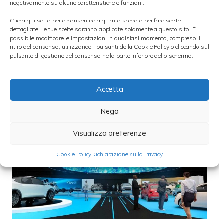
possibile. L’Unione europea ha dato il via
negativamente su alcune caratteristiche e funzioni.
libera
Clicca qui sotto per acconsentire a quanto sopra o per fare scelte
dettagliate. Le tue scelte saranno applicate solamente a questo sito. È
possibile modificare le impostazioni in qualsiasi momento, compreso il
Categorie
ritiro del consenso, utilizzando i pulsanti della Cookie Policy o cliccando sul
Investimenti
pulsante di gestione del consenso nella parte inferiore dello schermo.
Accetta
Nega
Visualizza preferenze
Cookie Policy
Dichiarazione sulla Privacy