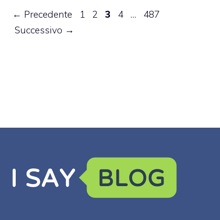
Pagina
Pagina
Pagina
Pagina
Pagina
←
Precedente
1
2
3
4
…
487
Successivo
→