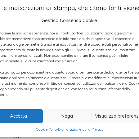
 le indiscrezioni di stampa, che citano fonti vicin
tato sospeso almeno fino a novembre.
Gestisci Consenso Cookie
 fornire le migliori esperienze, noi e i nostri partner utilizziamo tecnologie come i
kie per memorizzare e/o accedere alle informazioni del dispositivo. Il consenso a
ste tecnologie permetterà a noi e ai nostri partner di elaborare dati personali come i
gio, nell’ambito di un consorzio formato insieme a
portamento durante la navigazione o gli ID univoci su questo sito e di mostrare
to la gara per la costruzione del tratto autostradal
unci (non) personalizzati. Non acconsentire o ritirare il consenso può influire
ativamente su alcune caratteristiche e funzioni.
ze a Izmir. Lo scopo è quello di
dimezzare i temp
cca qui sotto per acconsentire a quanto sopra o per fare scelte dettagliate. Le tue sc
traverso la costruzione di uno dei più grandi pont
anno applicate solamente a questo sito. È possibile modificare le impostazioni in
lsiasi momento, compreso il ritiro del consenso, utilizzando i pulsanti della Cooki
icy o cliccando sul pulsante di gestione del consenso nella parte inferiore dello
ermo.
ne del tratto autostradale era atteso per la fine d
iferiscono le fonti, è stato rimandato per via dell
Accetta
Nega
Visualizza preferen
atto ambientale del progetto. I lavori
dovrebber
Cookie Policy
Dichiarazione sulla Privacy
ga raggiunto un accordo sul finanziamento.