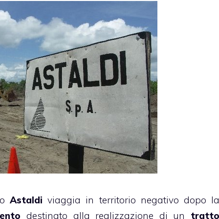
lo
Astaldi
viaggia in territorio negativo dopo l
mento
destinato alla realizzazione di un
tratt