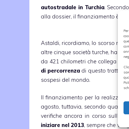
autostradale in Turchia
. Secondo
alla dossier, il finanziamento è s
Per
coo
que
Astaldi, ricordiamo, lo scorso mag
com
altre cinque società turche, ha vin
ann
neg
da 421 chilometri che collega Geb
Cli
di percorrenza
di questo tratto at
sar
qua
sospesi del mondo.
Pol
sch
Il finanziamento per la realizzazio
agosto, tuttavia, secondo quanto r
verifiche ancora in corso sull’imp
iniziare nel 2013
, sempre che ven