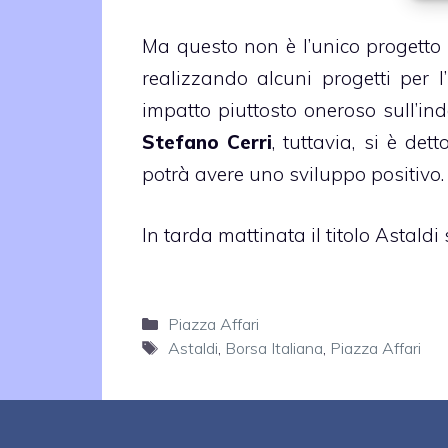
Ma questo non è l’unico progetto d
realizzando alcuni progetti per l’
impatto piuttosto oneroso sull’in
Stefano Cerri
, tuttavia, si è de
potrà avere uno sviluppo positivo.
In tarda mattinata il titolo Astald
Categorie
Piazza Affari
Tag
Astaldi
,
Borsa Italiana
,
Piazza Affari