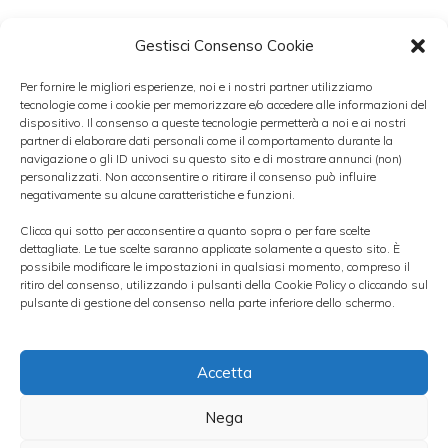
Gestisci Consenso Cookie
Giudizio ugualmente positivo è espresso
Per fornire le migliori esperienze, noi e i nostri partner utilizziamo
tecnologie come i cookie per memorizzare e/o accedere alle informazioni del
dagli analisti di
Mediobanca
ed
Exane
, che
dispositivo. Il consenso a queste tecnologie permetterà a noi e ai nostri
hanno entrambi sul titolo
rating
partner di elaborare dati personali come il comportamento durante la
navigazione o gli ID univoci su questo sito e di mostrare annunci (non)
“outperform”
. Nel primo caso gli esperti
personalizzati. Non acconsentire o ritirare il consenso può influire
negativamente su alcune caratteristiche e funzioni.
sottolineano l’elevata capacità di tenuta
Clicca qui sotto per acconsentire a quanto sopra o per fare scelte
degli utili grazie ad un portafoglio ordini
dettagliate. Le tue scelte saranno applicate solamente a questo sito. È
possibile modificare le impostazioni in qualsiasi momento, compreso il
solido e di qualità, nonché le capacità del
ritiro del consenso, utilizzando i pulsanti della Cookie Policy o cliccando sul
management. Nel secondo caso, invece,
pulsante di gestione del consenso nella parte inferiore dello schermo.
viene posto l’accento soprattutto sul fatto
che il titolo tratta attualmente con un forte
Accetta
sconto sia rispetto ai multipli storici che
Nega
rispetto ai principali competitor, nonché sulle