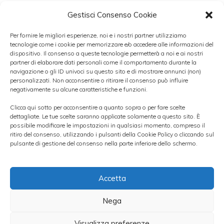
aggravata dai costi aggiuntivi necessari per
Gestisci Consenso Cookie
gli impianti nei Paesi Brics.
Per fornire le migliori esperienze, noi e i nostri partner utilizziamo
tecnologie come i cookie per memorizzare e/o accedere alle informazioni del
Secondo gli esperti della sim milanese,
dispositivo. Il consenso a queste tecnologie permetterà a noi e ai nostri
partner di elaborare dati personali come il comportamento durante la
dunque, la stabilizzazione va posticipata al
navigazione o gli ID univoci su questo sito e di mostrare annunci (non)
personalizzati. Non acconsentire o ritirare il consenso può influire
secondo semestre, tuttavia non si esclude
negativamente su alcune caratteristiche e funzioni.
che la debolezza del mercato europeo possa
Clicca qui sotto per acconsentire a quanto sopra o per fare scelte
dettagliate. Le tue scelte saranno applicate solamente a questo sito. È
essere in parte compensata dal
trend
possibile modificare le impostazioni in qualsiasi momento, compreso il
positivo nei mercati emergenti
,
ritiro del consenso, utilizzando i pulsanti della Cookie Policy o cliccando sul
pulsante di gestione del consenso nella parte inferiore dello schermo.
dall’ulteriore calo delle materie prime e dal
contributo dei nuovi impianti in Russia.
Accetta
Pur avendo abbassato il target price alla
Nega
luce del perdurare del difficile contesto
Visualizza preferenze