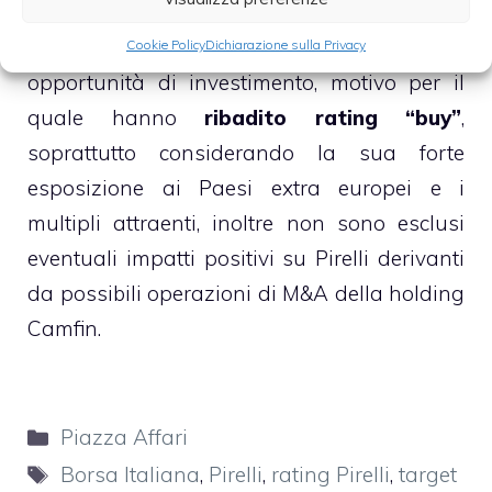
operativo, gli esperti di Equita continuano a
considerare le azioni Pirelli un’ottima
Cookie Policy
Dichiarazione sulla Privacy
opportunità di investimento, motivo per il
quale hanno
ribadito rating “buy”
,
soprattutto considerando la sua forte
esposizione ai Paesi extra europei e i
multipli attraenti, inoltre non sono esclusi
eventuali impatti positivi su Pirelli derivanti
da possibili operazioni di M&A della holding
Camfin.
Categorie
Piazza Affari
Tag
Borsa Italiana
,
Pirelli
,
rating Pirelli
,
target