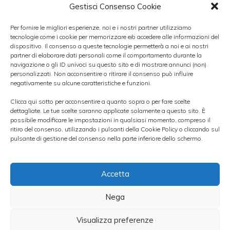
Gestisci Consenso Cookie
operativo netto in aumento del 26,3% a
611,6 milioni di euro, ricavi in crescita del
Per fornire le migliori esperienze, noi e i nostri partner utilizziamo
tecnologie come i cookie per memorizzare e/o accedere alle informazioni del
5,1% e un rapporto cost /income al 58,4%
dispositivo. Il consenso a queste tecnologie permetterà a noi e ai nostri
partner di elaborare dati personali come il comportamento durante la
rispetto al 61,6% registrato alla fine del 2010.
navigazione o gli ID univoci su questo sito e di mostrare annunci (non)
personalizzati. Non acconsentire o ritirare il consenso può influire
negativamente su alcune caratteristiche e funzioni.
[LEGGI]
QUOTAZIONE MPS PROMOSSA DA
Clicca qui sotto per acconsentire a quanto sopra o per fare scelte
SOCIETE GENERALE
dettagliate. Le tue scelte saranno applicate solamente a questo sito. È
possibile modificare le impostazioni in qualsiasi momento, compreso il
ritiro del consenso, utilizzando i pulsanti della Cookie Policy o cliccando sul
Il target price sul titolo Mps ha subito altre
pulsante di gestione del consenso nella parte inferiore dello schermo.
limature anche nel corso dei giorni scorsi da
alcune banche d’affari nell’ambito di un
Accetta
generale taglio delle stime e del prezzo
Nega
obiettivo su alcuni tra i titoli dei principali
istituti bancari italiani.
Deutsche Bank
, ad
Visualizza preferenze