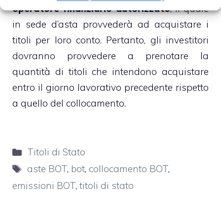
operatore finanziario autorizzato
, il quale
in sede d’asta provvederà ad acquistare i
titoli per loro conto. Pertanto, gli investitori
dovranno provvedere a prenotare la
quantità di titoli che intendono acquistare
entro il giorno lavorativo precedente rispetto
a quello del collocamento.
Categorie
Titoli di Stato
Tag
aste BOT
,
bot
,
collocamento BOT
,
emissioni BOT
,
titoli di stato