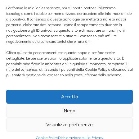
mercati chiusi, mentre il regolamento delle
Per fornire le migliori esperienze, noi e i nostri partner utilizziamo
tecnologie come i cookie per memorizzare e/o accedere alle informazioni del
sottoscrizioni avrà luogo il 14 giugno 2013.
dispositivo. Il consenso a queste tecnologie permetterà a noi e ai nostri
partner di elaborare dati personali come il comportamento durante la
navigazione o gli ID univoci su questo sito e di mostrare annunci (non)
Il
26 giugno 2013
verranno invece collocati
personalizzati. Non acconsentire o ritirare il consenso può influire
negativamente su alcune caratteristiche e funzioni.
BOT semestrali
con
scadenza 31 dicembre
Clicca qui sotto per acconsentire a quanto sopra o per fare scelte
2013
(186 giorni). La comunicazione
dettagliate. Le tue scelte saranno applicate solamente a questo sito. È
possibile modificare le impostazioni in qualsiasi momento, compreso il
contenente i dettagli del collocamento sarà
ritiro del consenso, utilizzando i pulsanti della Cookie Policy o cliccando sul
diffusa il 21 giugno 2013, mentre il
pulsante di gestione del consenso nella parte inferiore dello schermo.
regolamento delle sottoscrizioni è atteso per
il giorno 28 giugno 2013.
Accetta
Nega
Per poter acquistare i BOT in occasione dei
suddetti collocamenti, gli investitori privati
Visualizza preferenze
dovranno servirsi dell’
intermediazione di un
Cookie Policy
Dichiarazione sulla Privacy