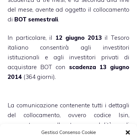
del mese, avente ad oggetto il collocamento
di
BOT semestrali
.
In particolare, il
12 giugno 2013
il Tesoro
italiano consentirà agli investitori
istituzionali e agli investitori privati di
acquistare BOT con
scadenza 13 giugno
2014
(364 giorni).
La comunicazione contenente tutti i dettagli
del collocamento, ovvero codice Isin,
ammontare collocato, modalità di
Gestisci Consenso Cookie
collocamento, ecc., verrà diffusa il 7 giugno a