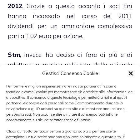
2012
. Grazie a questo acconto i soci Eni
hanno incassato nel corso del 2011
dividendi per un ammontare complessivo
pari a 1,02 euro per azione.
Stm
, invece, ha deciso di fare di più e di
adottare la pratica utilizzata dalle aziende
Gestisci Consenso Cookie
anglosassoni di
distribuire cedole con
cadenza trimestrale
. Il prossimo 28
Per fornire le migliori esperienze, noi e i nostri partner utilizziamo
tecnologie come i cookie per memorizzare e/o accedere alle informazioni del
novembre, infatti, gli azionisti della società
dispositivo. Il consenso a queste tecnologie permetterà a noi e ai nostri
partner di elaborare dati personali come il comportamento durante la
intascheranno una cedola di 7 centesimi per
navigazione o gli ID univoci su questo sito e di mostrare annunci (non)
azione, mentre un’altra di pari importo sarà
personalizzati. Non acconsentire o ritirare il consenso può influire
negativamente su alcune caratteristiche e funzioni.
distribuita il prossimo 20 febbraio.
Clicca qui sotto per acconsentire a quanto sopra o per fare scelte
dettagliate. Le tue scelte saranno applicate solamente a questo sito. È