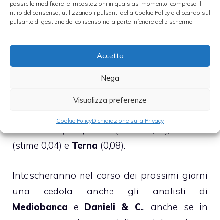
►
PREVISIONI DIVIDENDI 2012 BORSA
possibile modificare le impostazioni in qualsiasi momento, compreso il
ritiro del consenso, utilizzando i pulsanti della Cookie Policy o cliccando sul
ITALIANA
pulsante di gestione del consenso nella parte inferiore dello schermo.
Le altre società che si apprestano a staccare
Accetta
una cedola nel corso dell’autunno sono:
Nega
Atlantia
(stime del consensus 0,36);
Autostrada Torino-Milano (stime 0,20);
Enel
Visualizza preferenze
(stime 0,10),
Mediolanum
(stime 0,09),
Snam
Cookie Policy
Dichiarazione sulla Privacy
Rete Gas
(0,10), Sias (stime 0,18),
Tenaris
(stime 0,04) e
Terna
(0,08).
Intascheranno nel corso dei prossimi giorni
una cedola anche gli analisti di
Mediobanca
e
Danieli & C.
, anche se in