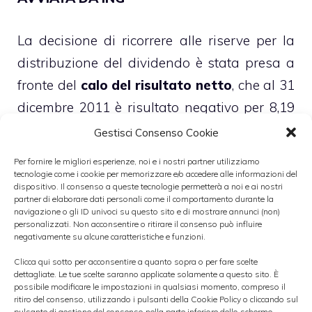
La decisione di ricorrere alle riserve per la
distribuzione del dividendo è stata presa a
fronte del
calo del risultato netto
, che al 31
dicembre 2011 è risultato negativo per 8,19
miliardi di euro, rispetto al risultato positivo
Gestisci Consenso Cookie
per 2,705 miliardi registrato al termine
Per fornire le migliori esperienze, noi e i nostri partner utilizziamo
dell’esercizio 2010.
tecnologie come i cookie per memorizzare e/o accedere alle informazioni del
dispositivo. Il consenso a queste tecnologie permetterà a noi e ai nostri
partner di elaborare dati personali come il comportamento durante la
navigazione o gli ID univoci su questo sito e di mostrare annunci (non)
►
TUTTI I DIVIDENDI 2012 BORSA
personalizzati. Non acconsentire o ritirare il consenso può influire
ITALIANA
negativamente su alcune caratteristiche e funzioni.
Clicca qui sotto per acconsentire a quanto sopra o per fare scelte
dettagliate. Le tue scelte saranno applicate solamente a questo sito. È
I
proventi operativi netti
sono risultati pari
possibile modificare le impostazioni in qualsiasi momento, compreso il
ritiro del consenso, utilizzando i pulsanti della Cookie Policy o cliccando sul
a 16,785 miliardi di euro, in crescita dell’1,5%,
pulsante di gestione del consenso nella parte inferiore dello schermo.