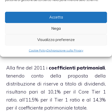
mentre il risultato della gestione operativa
ha registrato un incremento del 5,9% a 7,648
Accetta
miliardi di euro, con un cost/income ratio in
miglioramento al 54,4% dal 56,3% del 2010.
Nega
Il risultato corrente al lordo delle imposte ha
Visualizza preferenze
invece registrato un calo del 47,8% a 2,02
Cookie Policy
Dichiarazione sulla Privacy
miliardi di euro.
Alla fine del 2011 i
coefficienti patrimoniali
,
tenendo conto della proposta della
distribuzione di riserve a titolo di dividendi,
risultano pari al 10,1% per il Core Tier 1
ratio, all’11,5% per il Tier 1 ratio e al 14,3%
per il coefficiente patrimoniale totale.