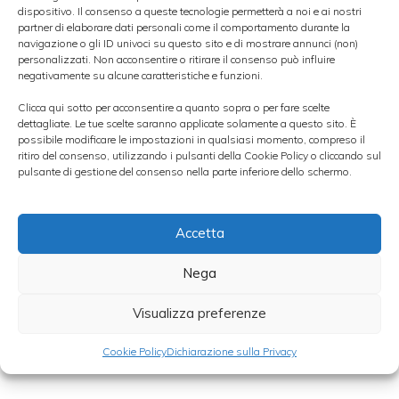
dispositivo. Il consenso a queste tecnologie permetterà a noi e ai nostri
partner di elaborare dati personali come il comportamento durante la
navigazione o gli ID univoci su questo sito e di mostrare annunci (non)
Oggi il petrolio è scambiato a 82,23 Dollari al
personalizzati. Non acconsentire o ritirare il consenso può influire
negativamente su alcune caratteristiche e funzioni.
barile in rialzo dello 0,07%.
Clicca qui sotto per acconsentire a quanto sopra o per fare scelte
dettagliate. Le tue scelte saranno applicate solamente a questo sito. È
Il prezzo dell’Oro è di 1.111,10 Dollari
possibile modificare le impostazioni in qualsiasi momento, compreso il
ritiro del consenso, utilizzando i pulsanti della Cookie Policy o cliccando sul
all’oncia ,in rialzo dello 2,10% rispetto alla
pulsante di gestione del consenso nella parte inferiore dello schermo.
chiusura di ieri.
Accetta
Il Palladio aumenta il suo prezzo arrivando
a 473 Dollari all’oncia in rialzo del 3%.
Nega
Visualizza preferenze
Male il prezzo del Platino che scende del 4%
Cookie Policy
Dichiarazione sulla Privacy
a quota 1623 Dollari all’oncia.