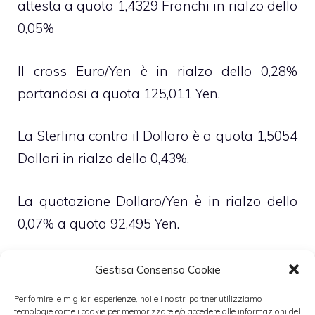
attesta a quota 1,4329 Franchi in rialzo dello
0,05%
Il cross Euro/Yen è in rialzo dello 0,28%
portandosi a quota 125,011 Yen.
La Sterlina contro il Dollaro è a quota 1,5054
Dollari in rialzo dello 0,43%.
La quotazione Dollaro/Yen è in rialzo dello
0,07% a quota 92,495 Yen.
Il Dollaro contro il Franco Svizzero è a quota
Gestisci Consenso Cookie
1,060 Franchi in ribasso dello 0,16%.
Per fornire le migliori esperienze, noi e i nostri partner utilizziamo
tecnologie come i cookie per memorizzare e/o accedere alle informazioni del