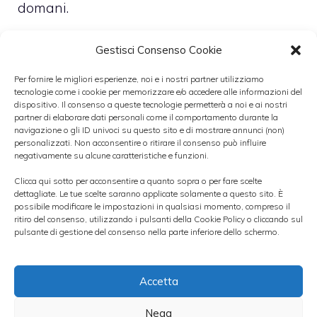
domani.
Gestisci Consenso Cookie
Per fornire le migliori esperienze, noi e i nostri partner utilizziamo
Il giornale tedesco Faz, invece, ritiene che il
tecnologie come i cookie per memorizzare e/o accedere alle informazioni del
dispositivo. Il consenso a queste tecnologie permetterà a noi e ai nostri
Fondo monetario internazionale non
partner di elaborare dati personali come il comportamento durante la
navigazione o gli ID univoci su questo sito e di mostrare annunci (non)
pagherà la sua quinta tranche di aiuti alla
personalizzati. Non acconsentire o ritirare il consenso può influire
negativamente su alcune caratteristiche e funzioni.
Grecia, pur confermando la sua
partecipazione al nuovo programma.
Clicca qui sotto per acconsentire a quanto sopra o per fare scelte
dettagliate. Le tue scelte saranno applicate solamente a questo sito. È
possibile modificare le impostazioni in qualsiasi momento, compreso il
ritiro del consenso, utilizzando i pulsanti della Cookie Policy o cliccando sul
Più in generale, tuttavia, gli analisti
pulsante di gestione del consenso nella parte inferiore dello schermo.
ritengono che stanno progressivamente
diminuendo le preoccupazioni in merito alla
Accetta
ristrutturazione del debito greco e, più in
Nega