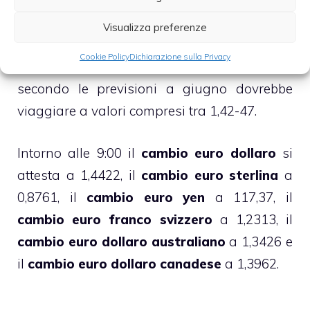
generale, quelle inerenti alla
crisi del debito
sovrano
, motivo per il quale diventa sempre
Visualizza preferenze
più concreta l’eventualità che si assista a
Cookie Policy
Dichiarazione sulla Privacy
breve ad un
nuovo rialzo dell’euro
, che
secondo le previsioni a giugno dovrebbe
viaggiare a valori compresi tra 1,42-47.
Intorno alle 9:00 il
cambio euro dollaro
si
attesta a 1,4422, il
cambio euro sterlina
a
0,8761, il
cambio euro yen
a 117,37, il
cambio euro franco svizzero
a 1,2313, il
cambio euro dollaro australiano
a 1,3426 e
il
cambio euro dollaro canadese
a 1,3962.