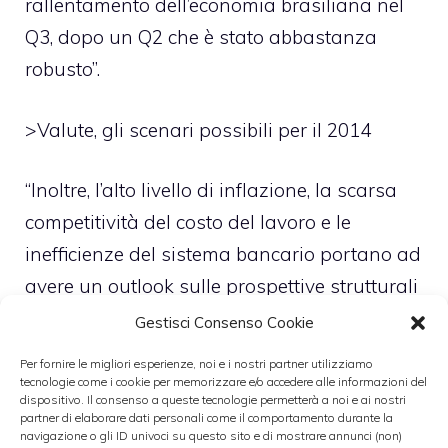
rallentamento dell’economia brasiliana nel
Q3, dopo un Q2 che è stato abbastanza
robusto”.
>
Valute, gli scenari possibili per il 2014
“Inoltre, l’alto livello di inflazione, la scarsa
competitività del costo del lavoro e le
inefficienze del sistema bancario portano ad
avere un outlook sulle prospettive strutturali
del Brasile prudente. Nonostante questo,
Gestisci Consenso Cookie
ritengo che nei prossimi trimestri l’economia
Per fornire le migliori esperienze, noi e i nostri partner utilizziamo
brasiliana dovrebbe essere sostenuta da un
tecnologie come i cookie per memorizzare e/o accedere alle informazioni del
dispositivo. Il consenso a queste tecnologie permetterà a noi e ai nostri
incremento del la spesa pubblica e dai
partner di elaborare dati personali come il comportamento durante la
navigazione o gli ID univoci su questo sito e di mostrare annunci (non)
consumi delle famiglie. Inoltre, quest’ultimi