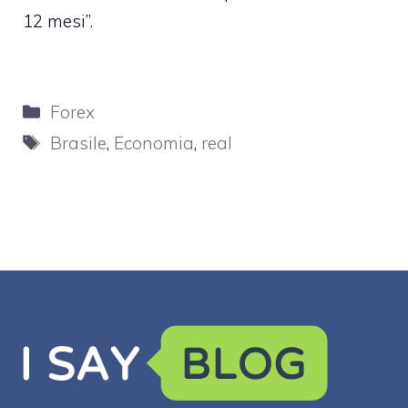
12 mesi”.
Categorie
Forex
Tag
Brasile
,
Economia
,
real