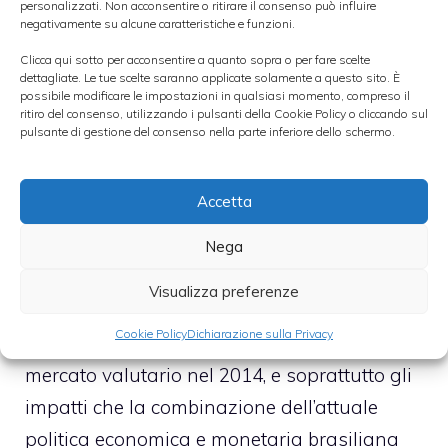
personalizzati. Non acconsentire o ritirare il consenso può influire
negativamente su alcune caratteristiche e funzioni.
dovrebbero beneficiare di un mercato del
lavoro particolarmente dinamico: ad ottobre
Clicca qui sotto per acconsentire a quanto sopra o per fare scelte
dettagliate. Le tue scelte saranno applicate solamente a questo sito. È
il tasso di disoccupazione è sceso ancora
possibile modificare le impostazioni in qualsiasi momento, compreso il
ritiro del consenso, utilizzando i pulsanti della Cookie Policy o cliccando sul
una volta attestandosi al 5,2% rispetto al 9%
pulsante di gestione del consenso nella parte inferiore dello schermo.
di inizio 2009”.
Accetta
>
Le rotture e i rialzi nelle borse di fine anno
Nega
“Un altro tema che, in occasione della
Visualizza preferenze
conferenza, mi sono reso conto sia caro agli
Cookie Policy
Dichiarazione sulla Privacy
investitori americani è l’andamento del
mercato valutario nel 2014, e soprattutto gli
impatti che la combinazione dell’attuale
politica economica e monetaria brasiliana