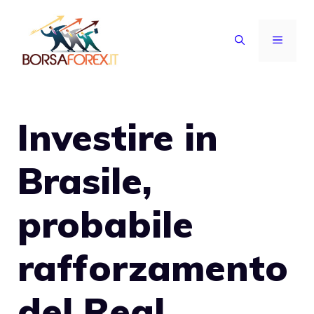
Vai
al
MENU
contenuto
Investire in
Brasile,
probabile
rafforzamento
del Real