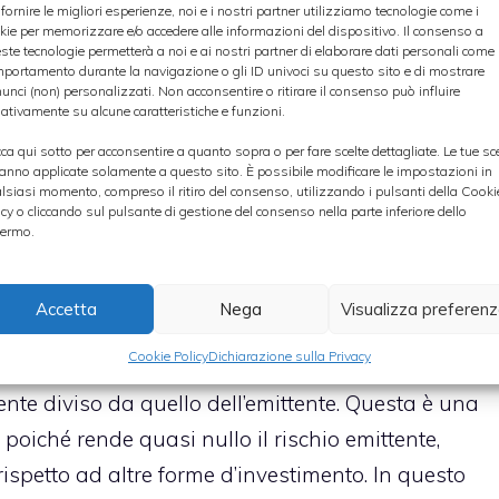
 fornire le migliori esperienze, noi e i nostri partner utilizziamo tecnologie come i
kie per memorizzare e/o accedere alle informazioni del dispositivo. Il consenso a
uttosto ridotte. Non è prevista alcuna
ste tecnologie permetterà a noi e ai nostri partner di elaborare dati personali come i
portamento durante la navigazione o gli ID univoci su questo sito e di mostrare
o relativa alla performance. Il lotto minimo
unci (non) personalizzati. Non acconsentire o ritirare il consenso può influire
ativamente su alcune caratteristiche e funzioni.
/quota.
cca qui sotto per acconsentire a quanto sopra o per fare scelte dettagliate. Le tue sc
anno applicate solamente a questo sito. È possibile modificare le impostazioni in
lsiasi momento, compreso il ritiro del consenso, utilizzando i pulsanti della Cooki
icy o cliccando sul pulsante di gestione del consenso nella parte inferiore dello
nuto integralmente per un anno, le commissioni
ermo.
 come massimo all’1,5% e devono essere corrisposte
so dell’Etf.
Accetta
Nega
Visualizza preferen
Cookie Policy
Dichiarazione sulla Privacy
 comuni e le SGR (società di gestione del risparmio),
nte diviso da quello dell’emittente. Questa è una
 poiché rende quasi nullo il rischio emittente,
spetto ad altre forme d’investimento. In questo