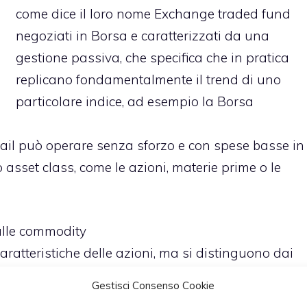
come dice il loro nome Exchange traded fund
negoziati in Borsa e caratterizzati da una
gestione passiva, che specifica che in pratica
replicano fondamentalmente il trend di uno
particolare indice, ad esempio la Borsa
etail può operare senza sforzo e con spese basse in
 asset class, come le azioni, materie prime o le
 alle commodity
ratteristiche delle azioni, ma si distinguono dai
one continua, quindi si può acquistarli o venderli
Gestisci Consenso Cookie
rittura più volte nel corso della giornata, in modo