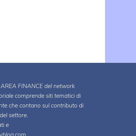
ll' AREA FINANCE
del network
toriale comprende siti tematici di
te che contano sul contributo di
del settore.
ti e
ayblog.com