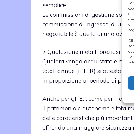
Per
semplice.
coo
Le commissioni di gestione sono pi
que
com
commissione di ingresso, di uscita 
ann
neg
negoziabile è quello di una azione
Cli
sar
>
Quotazione metalli preziosi
qua
Pol
Qualora venga acquistato e mante
sch
totali annue (il TER) si attestano
in proporzione al periodo di posses
Anche per gli Etf, come per i fondi
il patrimonio è autonomo e totalme
delle caratteristiche più importanti
offrendo una maggiore sicurezza ri