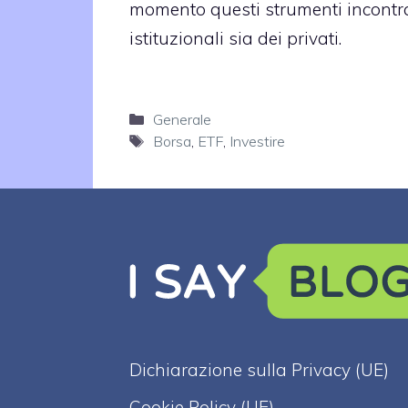
momento questi strumenti incontran
istituzionali sia dei privati.
Categorie
Generale
Tag
Borsa
,
ETF
,
Investire
Dichiarazione sulla Privacy (UE)
Cookie Policy (UE)