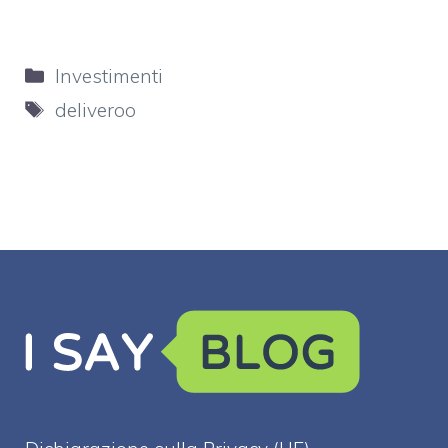
Categorie
Investimenti
Tag
deliveroo