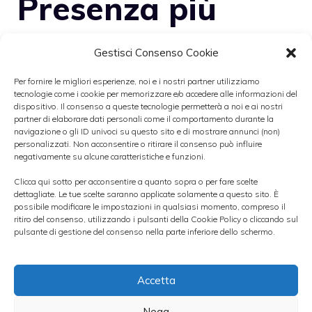
Presenza più
capillare per
Gestisci Consenso Cookie
entrambe
Per fornire le migliori esperienze, noi e i nostri partner utilizziamo
tecnologie come i cookie per memorizzare e/o accedere alle informazioni del
dispositivo. Il consenso a queste tecnologie permetterà a noi e ai nostri
partner di elaborare dati personali come il comportamento durante la
navigazione o gli ID univoci su questo sito e di mostrare annunci (non)
personalizzati. Non acconsentire o ritirare il consenso può influire
negativamente su alcune caratteristiche e funzioni.
Clicca qui sotto per acconsentire a quanto sopra o per fare scelte
dettagliate. Le tue scelte saranno applicate solamente a questo sito. È
possibile modificare le impostazioni in qualsiasi momento, compreso il
ritiro del consenso, utilizzando i pulsanti della Cookie Policy o cliccando sul
pulsante di gestione del consenso nella parte inferiore dello schermo.
Accetta
Nega