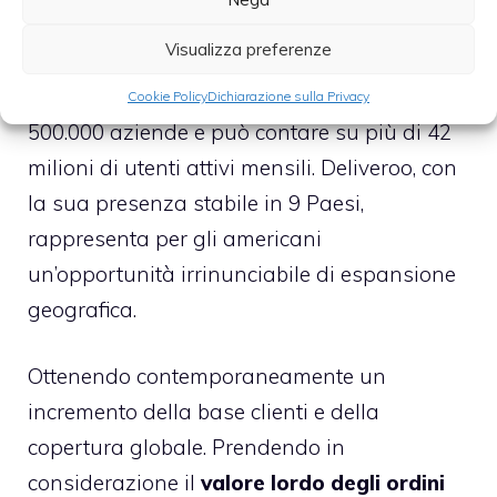
Visualizza preferenze
Tecnicamente parlando, infatti, DoorDash è
presente in più di 30 Paesi, è partner di oltre
Cookie Policy
Dichiarazione sulla Privacy
500.000 aziende e può contare su più di 42
milioni di utenti attivi mensili. Deliveroo, con
la sua presenza stabile in 9 Paesi,
rappresenta per gli americani
un’opportunità irrinunciabile di espansione
geografica.
Ottenendo contemporaneamente un
incremento della base clienti e della
copertura globale. Prendendo in
considerazione il
valore lordo degli ordini