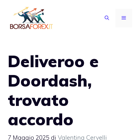
Vai
al
MENU
contenuto
Deliveroo e
Doordash,
trovato
accordo
7 Maggio 2025
di
Valentina Cervelli