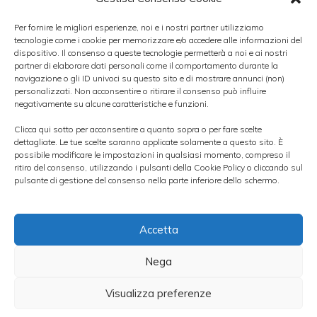
lavoratori abbiano sottolineato di essere
Per fornire le migliori esperienze, noi e i nostri partner utilizziamo
tecnologie come i cookie per memorizzare e/o accedere alle informazioni del
intenzionati a organizzarsi come hanno
dispositivo. Il consenso a queste tecnologie permetterà a noi e ai nostri
fatto gli agricoltori con la loro protesta. Nella
partner di elaborare dati personali come il comportamento durante la
navigazione o gli ID univoci su questo sito e di mostrare annunci (non)
speranza in questo modo di ottenere
personalizzati. Non acconsentire o ritirare il consenso può influire
negativamente su alcune caratteristiche e funzioni.
risposte.
Clicca qui sotto per acconsentire a quanto sopra o per fare scelte
dettagliate. Le tue scelte saranno applicate solamente a questo sito. È
Cosa potrebbe
possibile modificare le impostazioni in qualsiasi momento, compreso il
ritiro del consenso, utilizzando i pulsanti della Cookie Policy o cliccando sul
pulsante di gestione del consenso nella parte inferiore dello schermo.
accadere agli
Accetta
impianti
Nega
Visualizza preferenze