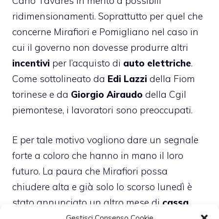
Carlo Tavares in merito a possibili
ridimensionamenti. Soprattutto per quel che
concerne Mirafiori e Pomigliano nel caso in
cui il governo non dovesse produrre altri
incentivi
per l’acquisto di
auto elettriche
.
Come sottolineato da
Edi Lazzi
della Fiom
torinese e da
Giorgio Airaudo
della Cgil
piemontese, i lavoratori sono preoccupati.
E per tale motivo vogliono dare un segnale
forte a coloro che hanno in mano il loro
futuro. La paura che Mirafiori possa
chiudere alta e già solo lo scorso lunedì è
stato annunciato un altro mese di
cassa
integrazione
. È comprensibile che alcuni
Gestisci Consenso Cookie