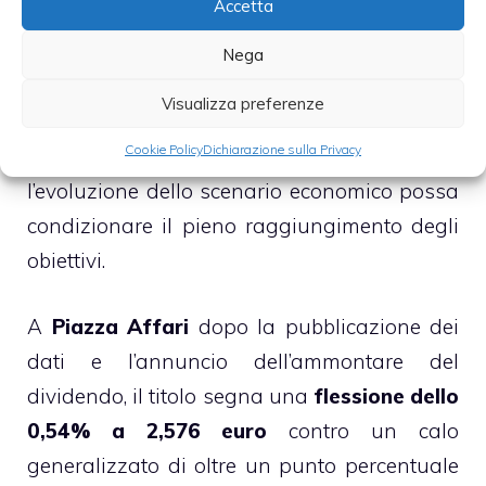
Accetta
Per quanto riguarda l’esercizio in corso,
Nega
Cairo Communication ha fatto sapere di
Visualizza preferenze
prevedere risultati gestionali positivi, pur
Cookie Policy
Dichiarazione sulla Privacy
ammenttendo l’esistenza del rischio che
l’evoluzione dello scenario economico possa
condizionare il pieno raggiungimento degli
obiettivi.
A
Piazza Affari
dopo la pubblicazione dei
dati e l’annuncio dell’ammontare del
dividendo, il titolo segna una
flessione dello
0,54% a 2,576 euro
contro un calo
generalizzato di oltre un punto percentuale