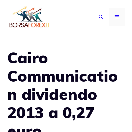
Vai
al
MENU
contenuto
Cairo
Communicatio
n dividendo
2013 a 0,27
euro