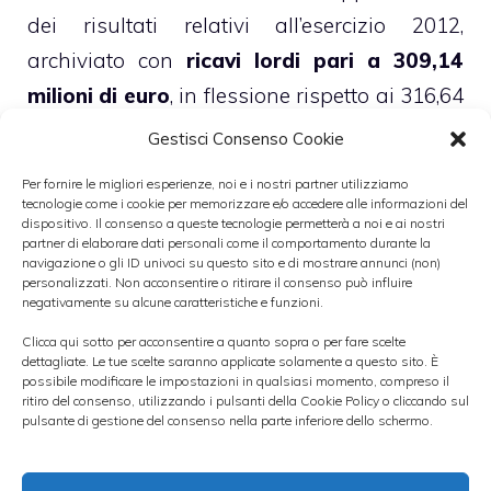
dei risultati relativi all’esercizio 2012,
archiviato con
ricavi lordi pari a 309,14
milioni di euro
, in flessione rispetto ai 316,64
milioni realizzati nell’esercizio precedente,
Gestisci Consenso Cookie
mentre il margine operativo lordo è sceso
Per fornire le migliori esperienze, noi e i nostri partner utilizziamo
del 21,5% a 31,02 milioni di euro.
tecnologie come i cookie per memorizzare e/o accedere alle informazioni del
dispositivo. Il consenso a queste tecnologie permetterà a noi e ai nostri
partner di elaborare dati personali come il comportamento durante la
La società ha archiviato lo scorso anno con
navigazione o gli ID univoci su questo sito e di mostrare annunci (non)
personalizzati. Non acconsentire o ritirare il consenso può influire
un
utile netto in calo a 18,65 milioni di
negativamente su alcune caratteristiche e funzioni.
euro
dai 23,45 milioni di euro del 2011. Al 31
Clicca qui sotto per acconsentire a quanto sopra o per fare scelte
dettagliate. Le tue scelte saranno applicate solamente a questo sito. È
diembre 2012 la
posizione finanziaria netta
possibile modificare le impostazioni in qualsiasi momento, compreso il
ritiro del consenso, utilizzando i pulsanti della Cookie Policy o cliccando sul
del gruppo è risultata positiva per 61,23
pulsante di gestione del consenso nella parte inferiore dello schermo.
milioni di euro, in miglioramento rispetto ai
54,7 milioni di inizio anno.