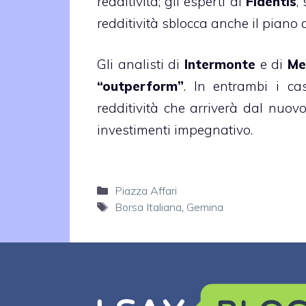
redditività; gli esperti di
Fidentis
,
redditività sblocca anche il piano d
Gli analisti di
Intermonte
e di
Me
“outperform”
. In entrambi i cas
redditività che arriverà dal nuov
investimenti impegnativo.
Categorie
Piazza Affari
Tag
Borsa Italiana
,
Gemina