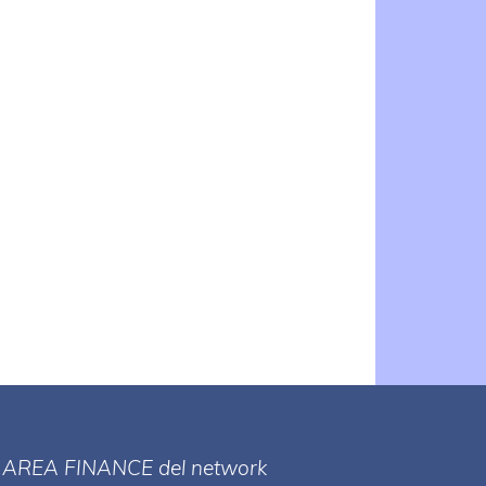
a
g
a
i
ll' AREA FINANCE
del network