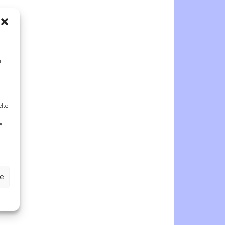
o
l
e
l
o
elte
i
e
i
n
l
n
ze
l
a