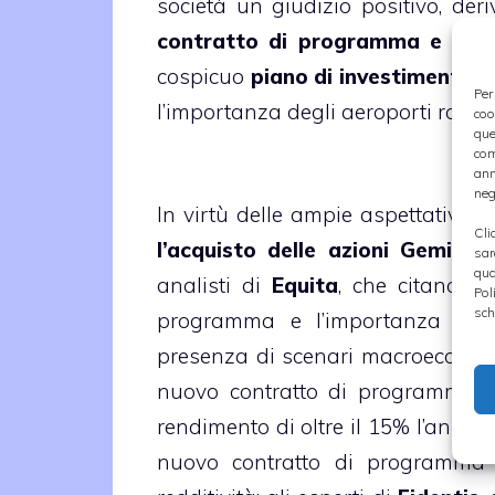
società un giudizio positivo, der
contratto di programma e alle 
cospicuo
piano di
investimenti
che
Per
l’importanza degli aeroporti roman
coo
que
com
ann
neg
In virtù delle ampie aspettative,
m
Cli
l’acquisto delle azioni Gemina
.
sar
qua
analisti di
Equita
, che citano l’
Pol
sch
programma e l’importanza di 
presenza di scenari macroeconomici 
nuovo contratto di programma ass
rendimento di oltre il 15% l’anno fi
nuovo contratto di programma u