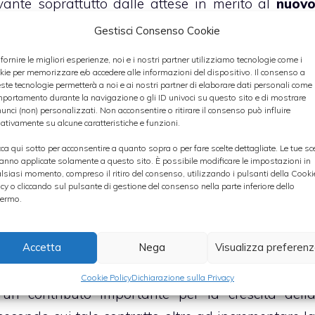
ivante soprattutto dalle attese in merito al
nuov
tariffe ad esso collegate
, a cui si aggiunge i
Gestisci Consenso Cookie
 il gruppo si appresta a realizzare per accrescer
 fornire le migliori esperienze, noi e i nostri partner utilizziamo tecnologie come i
i.
kie per memorizzare e/o accedere alle informazioni del dispositivo. Il consenso a
ste tecnologie permetterà a noi e ai nostri partner di elaborare dati personali come i
portamento durante la navigazione o gli ID univoci su questo sito e di mostrare
unci (non) personalizzati. Non acconsentire o ritirare il consenso può influire
ativamente su alcune caratteristiche e funzioni.
olte delle principali banche d’affari consiglian
cca qui sotto per acconsentire a quanto sopra o per fare scelte dettagliate. Le tue sc
 In particolare, hanno
rating “buy”
sul titolo: gl
anno applicate solamente a questo sito. È possibile modificare le impostazioni in
lsiasi momento, compreso il ritiro del consenso, utilizzando i pulsanti della Cooki
elevata visibilità derivante dal nuovo contratto d
icy o cliccando sul pulsante di gestione del consenso nella parte inferiore dello
ermo.
Roma come meta turistica mondiale anche i
difficili; gli esperti di
Cheuvreux
, secondo cui i
icurerà a chi sceglie di investire sul titolo u
Accetta
Nega
Visualizza preferen
no al 2044; gli analisti di
Kepler
, che definiscono i
Cookie Policy
Dichiarazione sulla Privacy
n contributo importante per la crescita dell