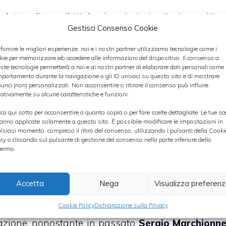
duta odierna il titolo viaggia in territorio positivo
Gestisci Consenso Cookie
re e i quattro punti e mezzo percentuali.
 fornire le migliori esperienze, noi e i nostri partner utilizziamo tecnologie come i
kie per memorizzare e/o accedere alle informazioni del dispositivo. Il consenso a
ste tecnologie permetterà a noi e ai nostri partner di elaborare dati personali come i
portamento durante la navigazione o gli ID univoci su questo sito e di mostrare
soprattutto le indiscrezioni di stampa pubblicate ne
unci (non) personalizzati. Non acconsentire o ritirare il consenso può influire
urnal
, le stesse che hanno portato gli esperti d
ativamente su alcune caratteristiche e funzioni.
 loro valutazione sul titolo. Sia gli analisti che i
cca qui sotto per acconsentire a quanto sopra o per fare scelte dettagliate. Le tue sc
anno applicate solamente a questo sito. È possibile modificare le impostazioni in
a
fusione con Chrysler
rappresenti un important
lsiasi momento, compreso il ritiro del consenso, utilizzando i pulsanti della Cooki
icy o cliccando sul pulsante di gestione del consenso nella parte inferiore dello
ermo.
tunitense ha riferito che la casa automobilistic
Accetta
Nega
Visualizza preferen
evare la quota del 41,5% di Chrysler nelle mani d
già provveduto a contattare un pool di banche ch
Cookie Policy
Dichiarazione sulla Privacy
razione, nonostante in passato
Sergio Marchionn