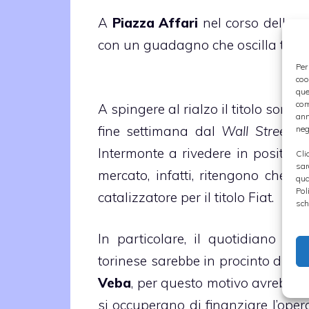
A
Piazza Affari
nel corso della se
con un guadagno che oscilla tra i t
Per
coo
que
com
A spingere al rialzo il titolo sono 
ann
fine settimana dal
Wall Street Jo
neg
Intermonte a rivedere in positivo la
Cli
sar
mercato, infatti, ritengono che l
qua
Pol
catalizzatore per il titolo Fiat.
sch
In particolare, il quotidiano sta
torinese sarebbe in procinto di
ril
Veba
, per questo motivo avrebbe 
si occuperano di finanziare l’ope