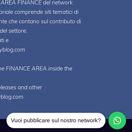
ll' AREA FINANCE
del network
toriale comprende siti tematici di
te che contano sul contributo di
del settore.
ti e
ayblog.com
 the FINANCE AREA inside the
eleases and other
yblog.com
Vuoi pubblicare sul nostro network?