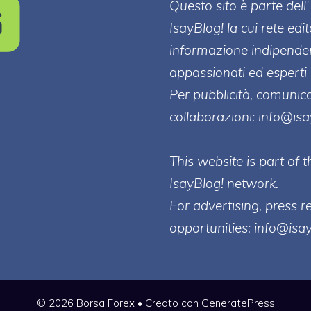
Questo sito è parte de
IsayBlog! la cui rete edi
informazione indipenden
appassionati ed esperti 
Per pubblicità, comunica
collaborazioni:
info@is
This website is part of
IsayBlog! network.
For advertising, press r
opportunities:
info@isa
© 2026 Borsa Forex
• Creato con
GeneratePress