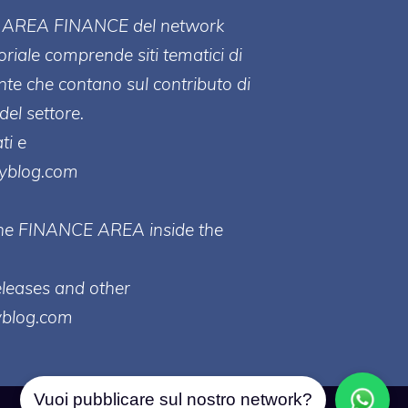
ll' AREA FINANCE
del network
toriale comprende siti tematici di
te che contano sul contributo di
del settore.
ti e
ayblog.com
 the FINANCE AREA inside the
eleases and other
yblog.com
Vuoi pubblicare sul nostro network?