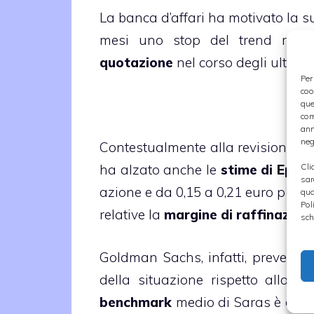
La banca d’affari ha motivato la s
mesi uno stop del trend ribass
quotazione
nel corso degli ultimi 
Per
coo
que
com
ann
neg
Contestualmente alla revisione al r
Cli
ha alzato anche le
stime di Eps
20
sar
azione e da 0,15 a 0,21 euro per azi
qua
Pol
relative la
margine di raffinazion
sch
Goldman Sachs, infatti, prevede p
della situazione rispetto allo sco
benchmark
medio di Saras è di circ