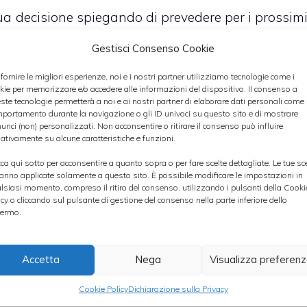
ua decisione spiegando di prevedere per i prossim
ista che ha caratterizzato l’
andamento dell
Gestisci Consenso Cookie
mesi.
 fornire le migliori esperienze, noi e i nostri partner utilizziamo tecnologie come i
kie per memorizzare e/o accedere alle informazioni del dispositivo. Il consenso a
ste tecnologie permetterà a noi e ai nostri partner di elaborare dati personali come i
portamento durante la navigazione o gli ID univoci su questo sito e di mostrare
unci (non) personalizzati. Non acconsentire o ritirare il consenso può influire
ativamente su alcune caratteristiche e funzioni.
ialzo del rating e del target price la banca d’affar
cca qui sotto per acconsentire a quanto sopra o per fare scelte dettagliate. Le tue sc
11 e 2012 rispettivamente da 0,12 a 0,13 euro pe
anno applicate solamente a questo sito. È possibile modificare le impostazioni in
one, soprattutto alla luce delle previsioni ottimist
lsiasi momento, compreso il ritiro del consenso, utilizzando i pulsanti della Cooki
icy o cliccando sul pulsante di gestione del consenso nella parte inferiore dello
e
.
ermo.
er il quarto trimestre dell’anno un migliorament
Accetta
Nega
Visualizza preferen
rso trimestre. Da settembre, infatti, l’
indice Em
Cookie Policy
Dichiarazione sulla Privacy
a 1 dollaro al barile, contro gli 0,2 dollari al baril