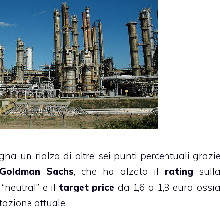
na un rialzo di oltre sei punti percentuali grazi
Goldman Sachs
, che ha alzato il
rating
sull
“neutral” e il
target price
da 1,6 a 1,8 euro, ossi
tazione attuale.