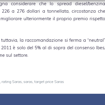
sogna considerare che lo spread diesel/benzin
 226 a 276 dollari a tonnellata, circostanza ch
igliorare ulteriormente il proprio premio rispett
, tuttavia, la raccomandazione si ferma a “neutral
s 2011 è solo del 5% al di sopra del consenso Ibes
me sul settore.
,
rating Saras
,
saras
,
target price Saras