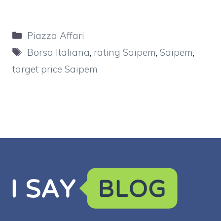
Categorie
Piazza Affari
Tag
Borsa Italiana
,
rating Saipem
,
Saipem
,
target price Saipem