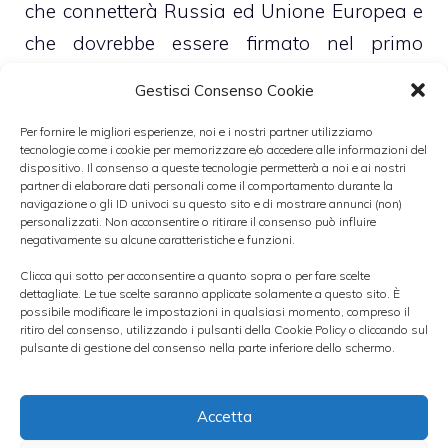
che connetterà Russia ed Unione Europea e
che dovrebbe essere firmato nel primo
trimestre 2013.
Gestisci Consenso Cookie
Per fornire le migliori esperienze, noi e i nostri partner utilizziamo
Tuttavia, nonostante il downgrade, gli
tecnologie come i cookie per memorizzare e/o accedere alle informazioni del
esperti di Nomura continuano ad essere
dispositivo. Il consenso a queste tecnologie permetterà a noi e ai nostri
partner di elaborare dati personali come il comportamento durante la
fiduciosi verso il modello di business di
navigazione o gli ID univoci su questo sito e di mostrare annunci (non)
personalizzati. Non acconsentire o ritirare il consenso può influire
Saipem e si dicono sicuri delle
ampie
negativamente su alcune caratteristiche e funzioni.
prospettive di crescita
del gruppo nel
Clicca qui sotto per acconsentire a quanto sopra o per fare scelte
medio periodo, soprattutto per quanto
dettagliate. Le tue scelte saranno applicate solamente a questo sito. È
possibile modificare le impostazioni in qualsiasi momento, compreso il
riguarda il settore dei sottomarini, per il
ritiro del consenso, utilizzando i pulsanti della Cookie Policy o cliccando sul
pulsante di gestione del consenso nella parte inferiore dello schermo.
quale si prevede un incremento piuttosto
elevato nel corso del prossimo anno alla
Accetta
luce dei numerosi progetti che sono già stati