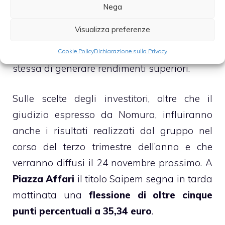
approvati. Si stima inoltre sia nel 2013 che
Nega
nel 2014 una espansione dei margini
Visualizza preferenze
sostenuta da prezzi dell’energia più
favorevoli e dalla capacità della società
Cookie Policy
Dichiarazione sulla Privacy
stessa di generare rendimenti superiori.
Sulle scelte degli investitori, oltre che il
giudizio espresso da Nomura, influiranno
anche i risultati realizzati dal gruppo nel
corso del terzo trimestre dell’anno e che
verranno diffusi il 24 novembre prossimo. A
Piazza Affari
il titolo Saipem segna in tarda
mattinata una
flessione di oltre cinque
punti percentuali a 35,34 euro
.