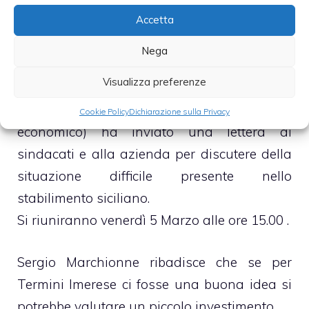
avuto anche essa un
rialzo del 3,38%
.
Accetta
A febbraio la Fiat ha registrato un aumento
delle immatricolazioni auto del 21%.
Nega
Visualizza preferenze
Per quanto riguarda il
caso Termini Imerese
il ministro Scajola(ministro dello sviluppo
Cookie Policy
Dichiarazione sulla Privacy
economico) ha inviato una lettera ai
sindacati e alla azienda per discutere della
situazione difficile presente nello
stabilimento siciliano.
Si riuniranno venerdì 5 Marzo alle ore 15.00 .
Sergio Marchionne ribadisce che se per
Termini Imerese ci fosse una buona idea si
potrebbe valutare un piccolo investimento.