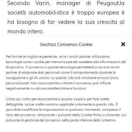
Secondo Varin, manager di Peugout,la
società automobilistica è troppo europea è
ha bisogno di far vedere la sua crescita al
mondo intero.
Gestisci Consenso Cookie
La Fiat,invece ha visto in questi giorni che la
Per fornire le migliori esperienze, noi e i nostri partner utilizziamo
produzione di 500 è arrivata a quota mezzo
tecnologie come i cookie per memorizzare e/o accedere alle informazioni del
milione queste vendite rispecchiano solo il
dispositivo. Il consenso a queste tecnologie permetterà a noi e ai nostri
partner di elaborare dati personali come il comportamento durante la
mercato europeo,infatti la 500 verrà lanciata
navigazione o gli ID univoci su questo sito e di mostrare annunci (non)
personalizzati. Non acconsentire o ritirare il consenso può influire
soltanto nel 2011 sul mercato americano.
negativamente su alcune caratteristiche e funzioni.
Clicca qui sotto per acconsentire a quanto sopra o per fare scelte
Al momento
la casa automobilistica
dettagliate. Le tue scelte saranno applicate solamente a questo sito. È
possibile modificare le impostazioni in qualsiasi momento, compreso il
Italiana
ha avuto un
rialzo del 3,72%
ritiro del consenso, utilizzando i pulsanti della Cookie Policy o cliccando sul
pulsante di gestione del consenso nella parte inferiore dello schermo.
presso la borsa di Milano,la
Peugout
ha