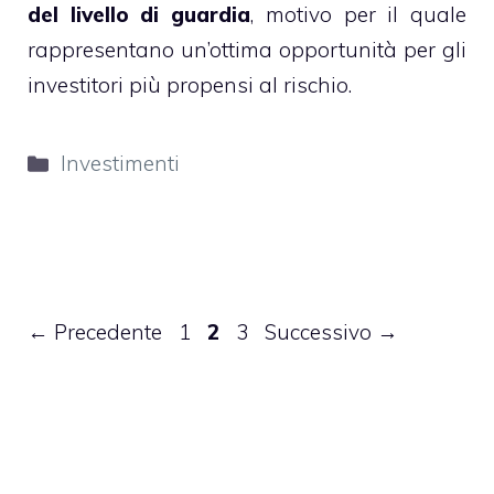
del livello di guardia
, motivo per il quale
rappresentano un’ottima opportunità per gli
investitori più propensi al rischio.
Categorie
Investimenti
Pagina
Pagina
Pagina
←
Precedente
1
2
3
Successivo
→