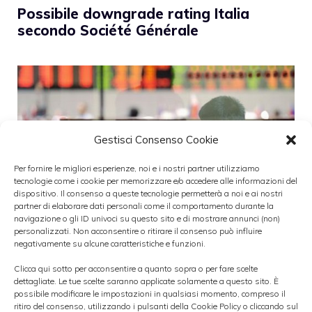
Possibile downgrade rating Italia
secondo Société Générale
Gestisci Consenso Cookie
Per fornire le migliori esperienze, noi e i nostri partner utilizziamo
tecnologie come i cookie per memorizzare e/o accedere alle informazioni del
dispositivo. Il consenso a queste tecnologie permetterà a noi e ai nostri
partner di elaborare dati personali come il comportamento durante la
navigazione o gli ID univoci su questo sito e di mostrare annunci (non)
personalizzati. Non acconsentire o ritirare il consenso può influire
negativamente su alcune caratteristiche e funzioni.
Clicca qui sotto per acconsentire a quanto sopra o per fare scelte
dettagliate. Le tue scelte saranno applicate solamente a questo sito. È
Société Générale
ha lanciato l’allarme su
possibile modificare le impostazioni in qualsiasi momento, compreso il
ritiro del consenso, utilizzando i pulsanti della Cookie Policy o cliccando sul