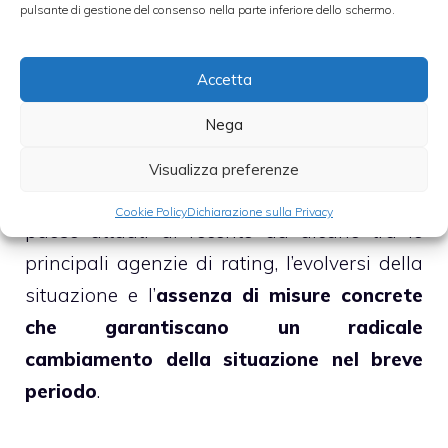
un
possibile downgrade del rating
pulsante di gestione del consenso nella parte inferiore dello schermo.
dell’Italia
. A spingere gli analisti della
banca francese ad ipotizzare un imminente
Accetta
taglio del rating dell’Italia non è nessun
Nega
nuovo accadimento, semplicemente si tratta
di previsioni formulate sulla base di vicende
Visualizza preferenze
già note, ossia i tagli all’outlook del nostro
Cookie Policy
Dichiarazione sulla Privacy
paese attuati di recente da alcune tra le
principali agenzie di rating, l’evolversi della
situazione e l’
assenza di misure concrete
che garantiscano un radicale
cambiamento della situazione nel breve
periodo
.