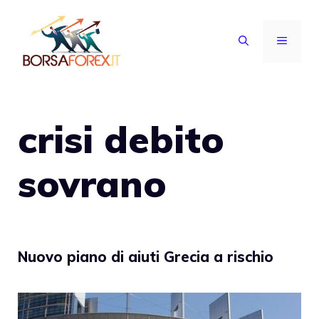
Vai
al
MENU
contenuto
crisi debito
sovrano
Nuovo piano di aiuti Grecia a rischio