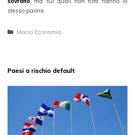
sovrano
, ma sui quali non tutti hanno lo
stesso parere.
Categorie
Macro Economia
Paesi a rischio default