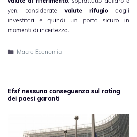
valute di riferimento
, soprattutto dollaro e
yen, considerate
valute rifugio
dagli
investitori e quindi un porto sicuro in
momenti di incertezza.
Categorie
Macro Economia
Efsf nessuna conseguenza sul rating
dei paesi garanti