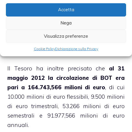
Nello stesso comunicato mediante il quale
Accetta
sono stati resi noti i dettagli dell’asta di BOT
a 12 mesi, il MEF ha informato che, in
Nega
seguito all’assenza di specifiche esigenze di
Visualizza preferenze
cassa,
il giorno 13 giugno non verrà
Cookie Policy
Dichiarazione sulla Privacy
offerto il BOT trimestrale
.
Il Tesoro ha inoltre precisato che
al 31
maggio 2012 la circolazione di BOT era
pari a 164.743,566 milioni di euro
, di cui
10.000 milioni di euro flessibili, 9.500 milioni
di euro trimestrali, 53.266 milioni di euro
semestrali e 91.977,566 milioni di euro
annuali.