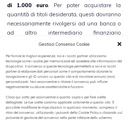
di 1.000 euro
. Per poter acquistare la
quantità di titoli desiderata, questi dovranno
necessariamente rivolgersi ad una banca o
ad altro intermediario finanziario
autorizzato, non avendo accesso diretto
Gestisci Consenso Cookie
all’asta. Le prenotazioni dovranno essere
Per fornire le migliori esperienze, noi e i nostri partner utilizziamo
effettuate non più tardi di un giorno
tecnologie come i cookie per memorizzare e/o accedere alle informazioni del
dispositivo. Il consenso a queste tecnologie permetterà a noi e ai nostri
lavorativo precedente rispetto a quello
partner di elaborare dati personali come il comportamento durante la
navigazione o gli ID univoci su questo sito e di mostrare annunci (non)
dell’asta, quindi in questo caso entro il 12
personalizzati. Non acconsentire o ritirare il consenso può influire
giugno.
negativamente su alcune caratteristiche e funzioni.
Clicca qui sotto per acconsentire a quanto sopra o per fare scelte
dettagliate. Le tue scelte saranno applicate solamente a questo sito. È
►
INVESTIRE IN TITOLI DI STATO
possibile modificare le impostazioni in qualsiasi momento, compreso il
ritiro del consenso, utilizzando i pulsanti della Cookie Policy o cliccando sul
DURANTE LA CRISI DEL DEBITO SOVRANO
pulsante di gestione del consenso nella parte inferiore dello schermo.