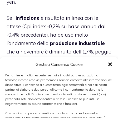
yen.
Se l’
inflazione
è risultata in linea con le
attese (Cpi index -0,2% su base annua dal
-0,4% precedente), ha deluso molto
l’andamento della
produzione industriale
che a novembre è diminuita dell’1,7%, peggio
delle stime di consenso (-0,5%). A dicembre
Gestisci Consenso Cookie
scende l’indice
Pmi manifatturiero
Per fornire le migliori esperienze, noi e i nostri partner utilizziamo
nipponico a 45 punti dai 46,5 punti del mese
tecnologie come i cookie per memorizzare e/o accedere alle informazioni del
precedente. Il
tasso di disoccupazione
è
dispositivo. Il consenso a queste tecnologie permetterà a noi e ai nostri
partner di elaborare dati personali come il comportamento durante la
calato al 4,1% dal 4,2%, mentre delude il
navigazione o gli ID univoci su questo sito e di mostrare annunci (non)
personalizzati. Non acconsentire o ritirare il consenso può influire
dato sul
settore immobiliare
.
negativamente su alcune caratteristiche e funzioni.
Clicca qui sotto per acconsentire a quanto sopra o per fare scelte
dettagliate. Le tue scelte saranno applicate solamente a questo sito. È