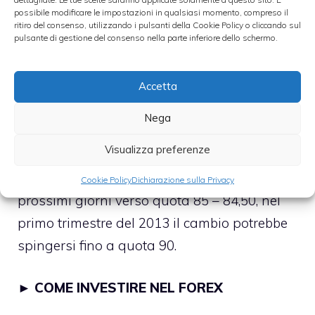
►
COME INVESTIRE SUL FOREX NEL 2013
possibile modificare le impostazioni in qualsiasi momento, compreso il
ritiro del consenso, utilizzando i pulsanti della Cookie Policy o cliccando sul
pulsante di gestione del consenso nella parte inferiore dello schermo.
Sul forex il tasso di cambio
dollaro/yen
è
salito sui massimi da settembre 2010 a
86,63, avvicinandosi così anche alla soglia
Accetta
di 87. Dai minimi di area 77,10 di metà
Nega
settembre scorso, il cambio dollaro/yen è
Visualizza preferenze
salito del 12,3%. A questo punto, sebbene sia
probabile una correzione fisiologica nei
Cookie Policy
Dichiarazione sulla Privacy
prossimi giorni verso quota 85 – 84,50, nel
primo trimestre del 2013 il cambio potrebbe
spingersi fino a quota 90.
►
COME INVESTIRE NEL FOREX