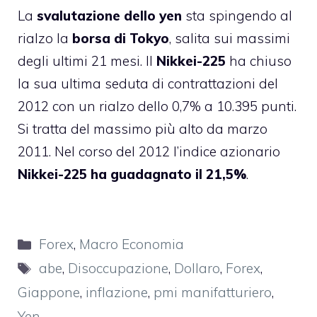
La
svalutazione dello yen
sta spingendo al
rialzo la
borsa di Tokyo
, salita sui massimi
degli ultimi 21 mesi. Il
Nikkei-225
ha chiuso
la sua ultima seduta di contrattazioni del
2012 con un rialzo dello 0,7% a 10.395 punti.
Si tratta del massimo più alto da marzo
2011. Nel corso del 2012 l’indice azionario
Nikkei-225 ha guadagnato il 21,5%
.
Categorie
Forex
,
Macro Economia
Tag
abe
,
Disoccupazione
,
Dollaro
,
Forex
,
Giappone
,
inflazione
,
pmi manifatturiero
,
Yen