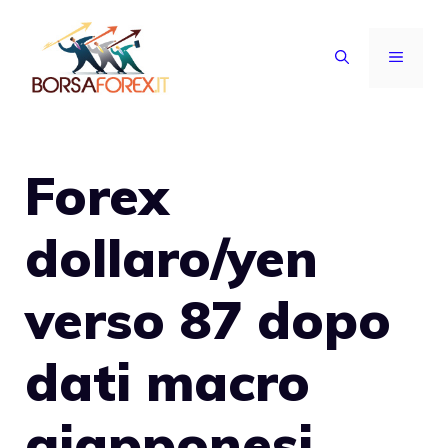
Vai
al
MENU
contenuto
Forex
dollaro/yen
verso 87 dopo
dati macro
giapponesi