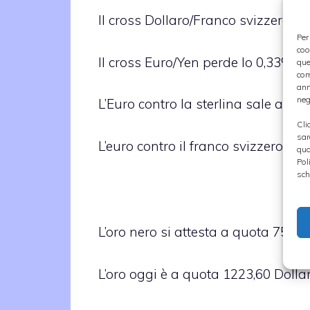
Il cross Dollaro/Franco svizzero si 
Per
coo
Il cross Euro/Yen perde lo 0,33% a
que
com
ann
neg
L’Euro contro la sterlina sale a quo
Cli
sar
L’euro contro il franco svizzero c
qua
Pol
sch
L’oro nero si attesta a quota 75,55 
L’oro oggi è a quota 1223,60 Dollari