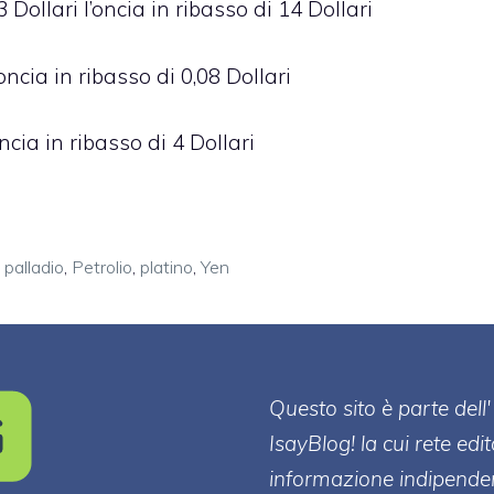
Dollari l’oncia in ribasso di 14 Dollari
oncia in ribasso di 0,08 Dollari
ncia in ribasso di 4 Dollari
,
palladio
,
Petrolio
,
platino
,
Yen
Questo sito è parte de
IsayBlog! la cui rete edi
informazione indipenden