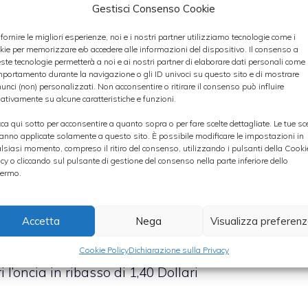
Gestisci Consenso Cookie
porta a quota 1,117 in rialzo dello 0,22%.
 fornire le migliori esperienze, noi e i nostri partner utilizziamo tecnologie come i
kie per memorizzare e/o accedere alle informazioni del dispositivo. Il consenso a
 quota 117,70 Yen.
ste tecnologie permetterà a noi e ai nostri partner di elaborare dati personali come i
portamento durante la navigazione o gli ID univoci su questo sito e di mostrare
unci (non) personalizzati. Non acconsentire o ritirare il consenso può influire
ativamente su alcune caratteristiche e funzioni.
ta 0,8513 Sterline in rialzo dello 0,05%.
cca qui sotto per acconsentire a quanto sopra o per fare scelte dettagliate. Le tue sc
anno applicate solamente a questo sito. È possibile modificare le impostazioni in
ede lo 0,05% portandosi a quota 1,4031 CHF.
lsiasi momento, compreso il ritiro del consenso, utilizzando i pulsanti della Cooki
icy o cliccando sul pulsante di gestione del consenso nella parte inferiore dello
ermo.
Accetta
Nega
Visualizza preferen
Dollari al Barile in ribasso dello 0.13%.
Cookie Policy
Dichiarazione sulla Privacy
 l’oncia in ribasso di 1,40 Dollari