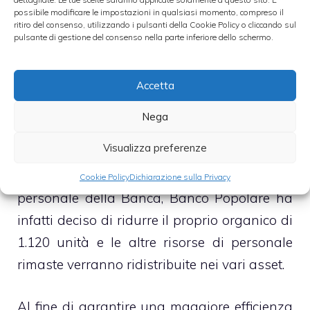
un’operazione utile per rientrare nelle norme
possibile modificare le impostazioni in qualsiasi momento, compreso il
stabilite da Basilea III.
ritiro del consenso, utilizzando i pulsanti della Cookie Policy o cliccando sul
pulsante di gestione del consenso nella parte inferiore dello schermo.
Lo stesso indicatore verrà portato a 8,3% nel
Accetta
2015. Secondo gli analisti di Equita, il titolo
di Banco Popolare dovrebbe portarsi nei
Nega
prossimi mesi a pesare 3 euro per azione ed
Visualizza preferenze
il giudizio rimane sempre improntato sul
BUY. Il tasto dolente arriva sul fronte del
Cookie Policy
Dichiarazione sulla Privacy
personale della Banca, Banco Popolare ha
infatti deciso di ridurre il proprio organico di
1.120 unità e le altre risorse di personale
rimaste verranno ridistribuite nei vari asset.
Al fine di garantire una maggiore efficienza