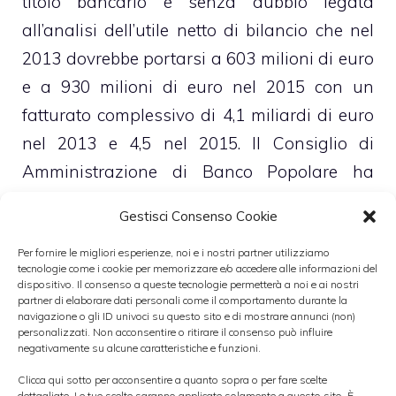
titolo bancario è senza dubbio legata
all’analisi dell’utile netto di bilancio che nel
2013 dovrebbe portarsi a 603 milioni di euro
e a 930 milioni di euro nel 2015 con un
fatturato complessivo di 4,1 miliardi di euro
nel 2013 e 4,5 nel 2015. Il Consiglio di
Amministrazione di Banco Popolare ha
emanato una decisione che farà
Gestisci Consenso Cookie
sicuramente piacere ai propri investitori, la
banca infatti ha deciso di distribuire il 40%
Per fornire le migliori esperienze, noi e i nostri partner utilizziamo
tecnologie come i cookie per memorizzare e/o accedere alle informazioni del
dell’utile netto di bilancio sottoforma di
dispositivo. Il consenso a queste tecnologie permetterà a noi e ai nostri
partner di elaborare dati personali come il comportamento durante la
dividendi, non solo, ma nel piano industriale
navigazione o gli ID univoci su questo sito e di mostrare annunci (non)
personalizzati. Non acconsentire o ritirare il consenso può influire
è stata espressa la volontà di portare il
negativamente su alcune caratteristiche e funzioni.
common equity ratio al 7,6% e questa è
Clicca qui sotto per acconsentire a quanto sopra o per fare scelte
dettagliate. Le tue scelte saranno applicate solamente a questo sito. È