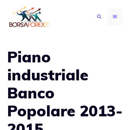
Vai
al
MENU
contenuto
Piano
industriale
Banco
Popolare 2013-
2015